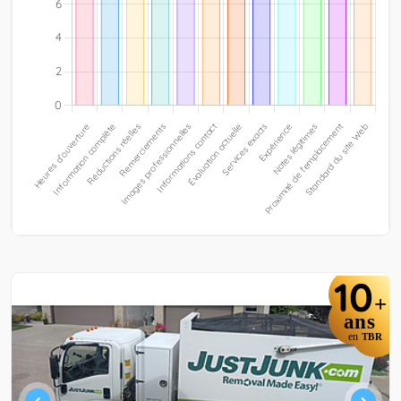
10
+
ans
en
TBR