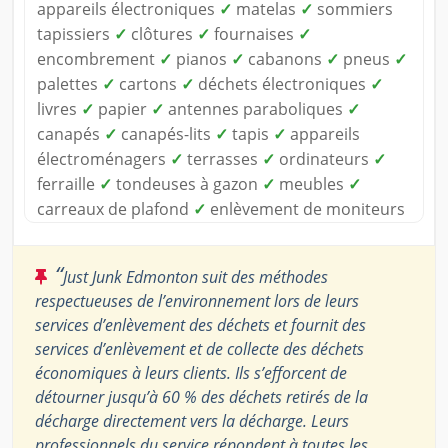
appareils électroniques
✓
matelas
✓
sommiers
tapissiers
✓
clôtures
✓
fournaises
✓
encombrement
✓
pianos
✓
cabanons
✓
pneus
✓
palettes
✓
cartons
✓
déchets électroniques
✓
livres
✓
papier
✓
antennes paraboliques
✓
canapés
✓
canapés-lits
✓
tapis
✓
appareils
électroménagers
✓
terrasses
✓
ordinateurs
✓
ferraille
✓
tondeuses à gazon
✓
meubles
✓
carreaux de plafond
✓
enlèvement de moniteurs
“
Just Junk Edmonton suit des méthodes
respectueuses de l’environnement lors de leurs
services d’enlèvement des déchets et fournit des
services d’enlèvement et de collecte des déchets
économiques à leurs clients. Ils s’efforcent de
détourner jusqu’à 60 % des déchets retirés de la
décharge directement vers la décharge. Leurs
professionnels du service répondent à toutes les