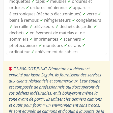
moquettes
✓
tapis
✓
meubles
✓
ordures et
ordures
✓
ordures méniennes
✓
appareils
électroniques (déchets électroniques)
✓
verre
✓
bains à remous
✓
réfrigérateurs
✓
congélateurs
✓
ferraille
✓
téléviseurs
✓
déchets de jardin
✓
déchets
✓
enlèvement de matelas et de
sommiers
✓
imprimantes
✓
scanners
✓
photocopieurs
✓
moniteurs
✓
écrans
✓
ordinateur
✓
enlèvement de cahiers
“
1-800-GOT-JUNK? Edmonton est détenu et
exploité par Jason Seguin. Ils fournissent des services
aux clients résidentiels et commerciaux. Leur équipe
est composée de professionnels qui s’occuperont de
vos déchets indésirables, et ils balayeront même la
zone avant de partir. Ils utilisent les derniers camions
et outils pour fournir un environnement sans tracas.
Ils sont équipés de camions et d’outils à la pointe de la