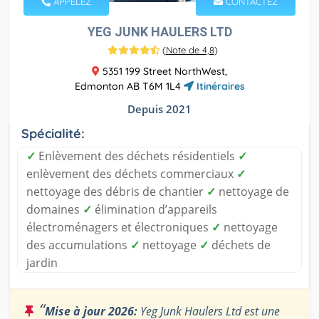
APPELEZ
CONTACTEZ
YEG JUNK HAULERS LTD
(
Note de 4,8
)
5351 199 Street NorthWest,
Edmonton AB T6M 1L4
Itinéraires
Depuis 2021
Spécialité:
✓
Enlèvement des déchets résidentiels
✓
enlèvement des déchets commerciaux
✓
nettoyage des débris de chantier
✓
nettoyage de
domaines
✓
élimination d’appareils
électroménagers et électroniques
✓
nettoyage
des accumulations
✓
nettoyage
✓
déchets de
jardin
“
Mise à jour 2026:
Yeg Junk Haulers Ltd est une