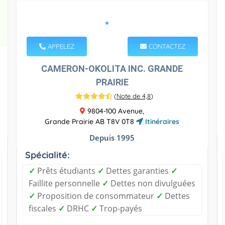
APPELEZ
CONTACTEZ
CAMERON-OKOLITA INC. GRANDE
PRAIRIE
(
Note de 4,8
)
9804-100 Avenue,
Grande Prairie AB T8V 0T8
Itinéraires
Depuis 1995
Spécialité:
✓
Prêts étudiants
✓
Dettes garanties
✓
Faillite personnelle
✓
Dettes non divulguées
✓
Proposition de consommateur
✓
Dettes
fiscales
✓
DRHC
✓
Trop-payés