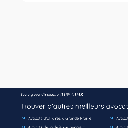
Score global d’inspection TBR®:
4,8/5,0
Trouver d'autres meilleurs avoca
Avocats d'affaires à Grande Prairie
Avocats
Avocats de la défense pénale à
Avocats