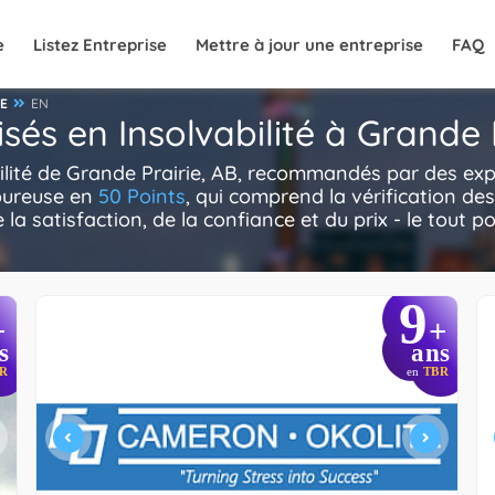
e
Listez Entreprise
Mettre à jour une entreprise
FAQ
TE
EN
isés en Insolvabilité à Grande 
bilité de Grande Prairie, AB, recommandés par des exp
goureuse en
50 Points
, qui comprend la vérification de
la satisfaction, de la confiance et du prix - le tout p
9
+
+
s
ans
R
en
TBR