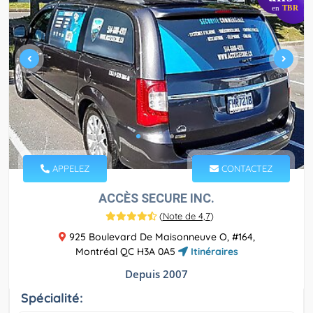
en
TBR
APPELEZ
CONTACTEZ
ACCÈS SECURE INC.
(
Note de 4,7
)
925 Boulevard De Maisonneuve O, #164,
Montréal QC H3A 0A5
Itinéraires
Depuis 2007
Spécialité: