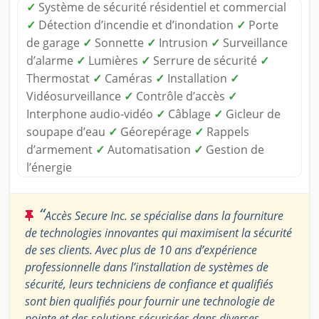
✓
Système de sécurité résidentiel et commercial
✓
Détection d’incendie et d’inondation
✓
Porte
de garage
✓
Sonnette
✓
Intrusion
✓
Surveillance
d’alarme
✓
Lumières
✓
Serrure de sécurité
✓
Thermostat
✓
Caméras
✓
Installation
✓
Vidéosurveillance
✓
Contrôle d’accès
✓
Interphone audio-vidéo
✓
Câblage
✓
Gicleur de
soupape d’eau
✓
Géorepérage
✓
Rappels
d’armement
✓
Automatisation
✓
Gestion de
l’énergie
“
Accès Secure Inc. se spécialise dans la fourniture
de technologies innovantes qui maximisent la sécurité
de ses clients. Avec plus de 10 ans d’expérience
professionnelle dans l’installation de systèmes de
sécurité, leurs techniciens de confiance et qualifiés
sont bien qualifiés pour fournir une technologie de
pointe et des solutions sécurisées dans diverses