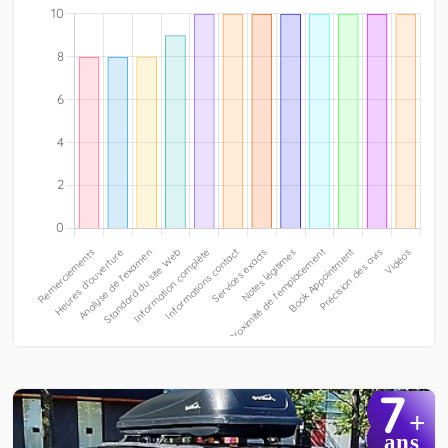
7
+
ans