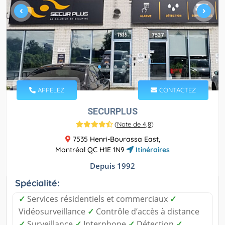
APPELEZ
CONTACTEZ
SECURPLUS
(
Note de 4,8
)
7535 Henri-Bourassa East,
Montréal QC H1E 1N9
Itinéraires
Depuis 1992
Spécialité:
✓
Services résidentiels et commerciaux
✓
Vidéosurveillance
✓
Contrôle d’accès à distance
✓
Surveillance
✓
Interphone
✓
Détection
✓