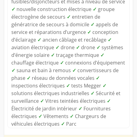
fusibles/disjoncteurs et mises à niveau de service
✓
nouvelle construction électrique
✓
groupe
électrogène de secours
✓
entretien de
génératrice de secours à domicile
✓
appels de
service et réparations d’urgence
✓
conception
d’éclairage
✓
ancien câblage et recâblage
✓
aviation électrique
✓
drone
✓
drone
✓
systèmes
d’énergie solaire
✓
traçage thermique
✓
chauffage électrique
✓
connexions d’équipement
✓
sauna et bain à remous
✓
convertisseurs de
phase
✓
réseau de données vocales
✓
inspections électriques
✓
tests Megger
✓
solutions électriques industrielles
✓
Sécurité et
surveillance
✓
Vitres teintées électriques
✓
Électricité de jardin intérieur
✓
Fournitures
électriques
✓
Vêtements
✓
Chargeurs de
véhicules électriques
✓
Parc