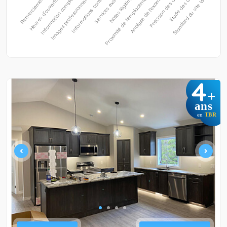
4
+
ans
en
TBR