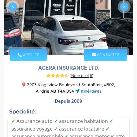
APPELEZ
CONTACTEZ
ACERA INSURANCE LTD.
(
Note de 4,8
)
2903 Kingsview Boulevard SouthEast, #502,
Airdrie AB T4A 0C4
Itinéraires
Depuis 2009
Spécialité:
✓
Assurance auto
✓
assurance habitation
✓
assurance voyage
✓
assurance locataire
✓
assurance automobile
✓
assurance motocyclette