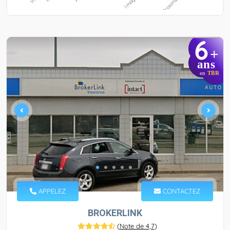
6
+
ans
en
TBR
APPELEZ
CONTACTEZ
BROKERLINK
(
Note de 4,7
)