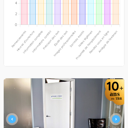
10
+
ans
en
TBR