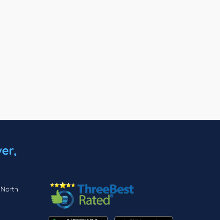
er,
 North