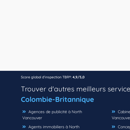
Score global d’inspection TBR®:
4,9/5,0
Trouver d'autres meilleurs servic
Colombie-Britannique
Agences de publicité à North
Cabine
Vancouver
Vancouve
Agents immobiliers à North
Concep