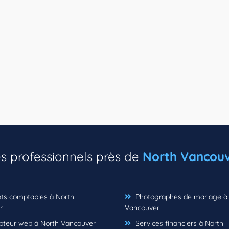
es professionnels près de
North Vancouv
ts comptables à North
Photographes de mariage à
r
Vancouver
teur web à North Vancouver
Services financiers à North