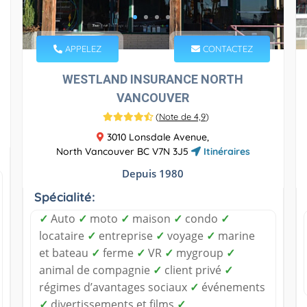
APPELEZ
CONTACTEZ
WESTLAND INSURANCE NORTH
VANCOUVER
(
Note de 4,9
)
3010 Lonsdale Avenue,
North Vancouver BC V7N 3J5
Itinéraires
Depuis 1980
Spécialité:
✓
Auto
✓
moto
✓
maison
✓
condo
✓
locataire
✓
entreprise
✓
voyage
✓
marine
et bateau
✓
ferme
✓
VR
✓
mygroup
✓
animal de compagnie
✓
client privé
✓
régimes d’avantages sociaux
✓
événements
✓
divertissements et films
✓