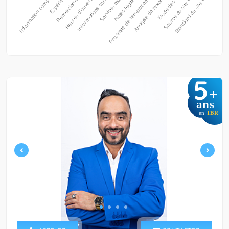
5
+
ans
en
TBR