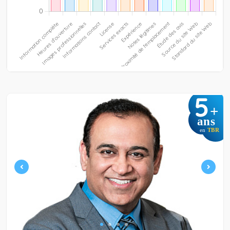
5
+
ans
en
TBR