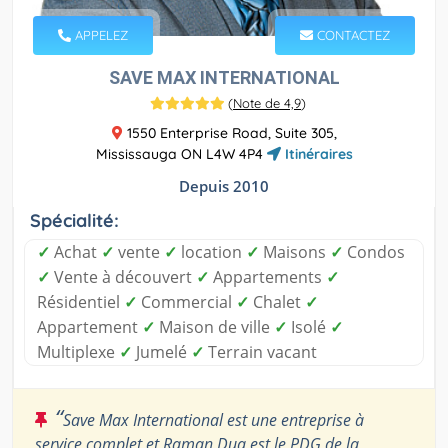
APPELEZ
CONTACTEZ
SAVE MAX INTERNATIONAL
(
Note de 4,9
)
1550 Enterprise Road, Suite 305,
Mississauga ON L4W 4P4
Itinéraires
Depuis 2010
Spécialité:
✓
Achat
✓
vente
✓
location
✓
Maisons
✓
Condos
✓
Vente à découvert
✓
Appartements
✓
Résidentiel
✓
Commercial
✓
Chalet
✓
Appartement
✓
Maison de ville
✓
Isolé
✓
Multiplexe
✓
Jumelé
✓
Terrain vacant
“
Save Max International est une entreprise à
service complet et Raman Dua est le PDG de la