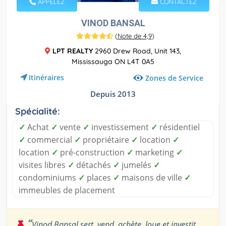
APPELEZ
CONTACTEZ
VINOD BANSAL
(
Note de 4,9
)
LPT REALTY
2960 Drew Road, Unit 143,
Mississauga ON L4T 0A5
Itinéraires
Zones de Service
Depuis 2013
Spécialité:
✓
Achat
✓
vente
✓
investissement
✓
résidentiel
✓
commercial
✓
propriétaire
✓
location
✓
location
✓
pré-construction
✓
marketing
✓
visites libres
✓
détachés
✓
jumelés
✓
condominiums
✓
places
✓
maisons de ville
✓
immeubles de placement
“
Vinod Bansal sert, vend, achète, loue et investit