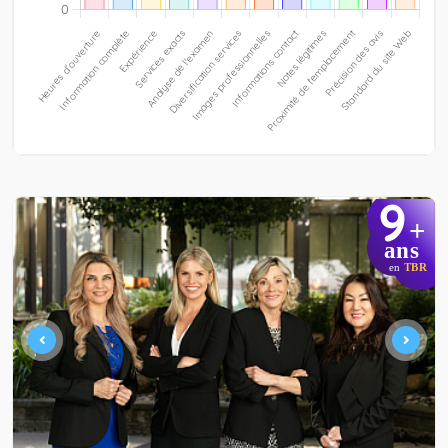
9
+
ans
en
TBR