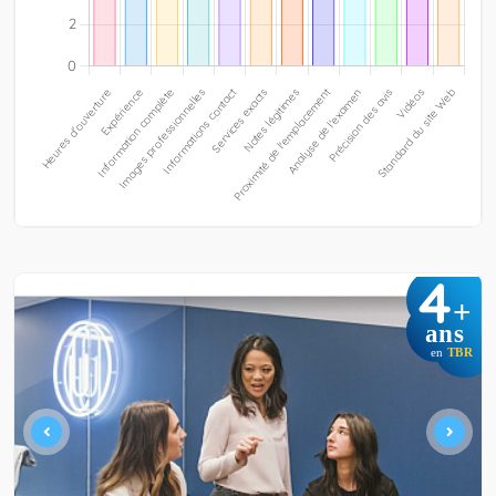
4
+
ans
en
TBR