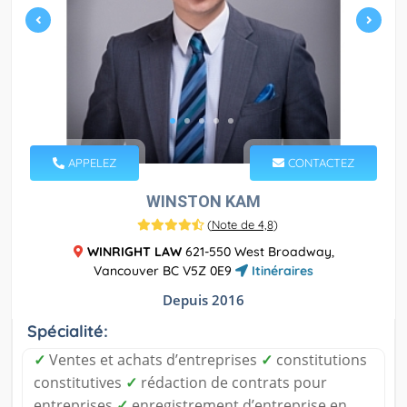
APPELEZ
CONTACTEZ
WINSTON KAM
(
Note de 4,8
)
WINRIGHT LAW
621-550 West Broadway,
Vancouver BC V5Z 0E9
Itinéraires
Depuis 2016
Spécialité:
✓
Ventes et achats d’entreprises
✓
constitutions
constitutives
✓
rédaction de contrats pour
entreprises
✓
enregistrement d’entreprise en