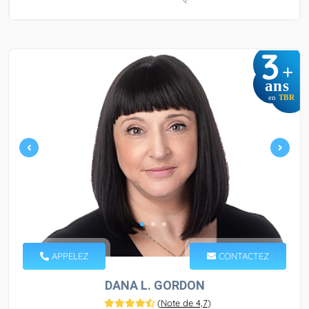
3
+
ans
en
TBR
APPELEZ
CONTACTEZ
DANA L. GORDON
(
Note de 4,7
)