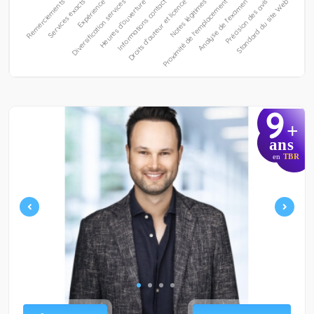
9
+
ans
en
TBR