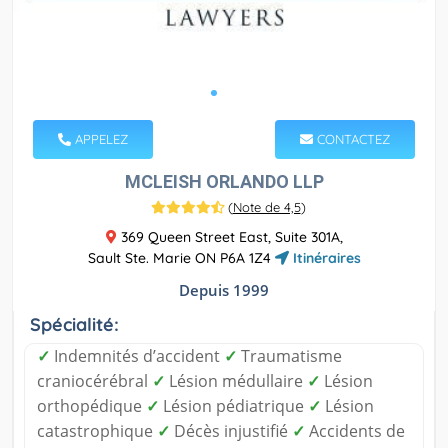
APPELEZ
CONTACTEZ
MCLEISH ORLANDO LLP
(
Note de 4,5
)
369 Queen Street East, Suite 301A,
Sault Ste. Marie ON P6A 1Z4
Itinéraires
Depuis 1999
Spécialité:
✓
Indemnités d’accident
✓
Traumatisme
craniocérébral
✓
Lésion médullaire
✓
Lésion
orthopédique
✓
Lésion pédiatrique
✓
Lésion
catastrophique
✓
Décès injustifié
✓
Accidents de