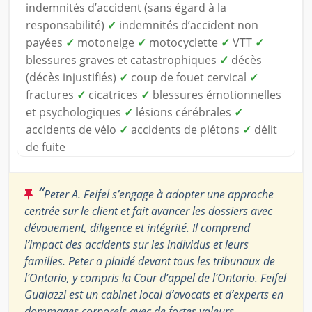
indemnités d’accident (sans égard à la
responsabilité)
✓
indemnités d’accident non
payées
✓
motoneige
✓
motocyclette
✓
VTT
✓
blessures graves et catastrophiques
✓
décès
(décès injustifiés)
✓
coup de fouet cervical
✓
fractures
✓
cicatrices
✓
blessures émotionnelles
et psychologiques
✓
lésions cérébrales
✓
accidents de vélo
✓
accidents de piétons
✓
délit
de fuite
“
Peter A. Feifel s’engage à adopter une approche
centrée sur le client et fait avancer les dossiers avec
dévouement, diligence et intégrité. Il comprend
l’impact des accidents sur les individus et leurs
familles. Peter a plaidé devant tous les tribunaux de
l’Ontario, y compris la Cour d’appel de l’Ontario. Feifel
Gualazzi est un cabinet local d’avocats et d’experts en
dommages corporels avec de fortes valeurs