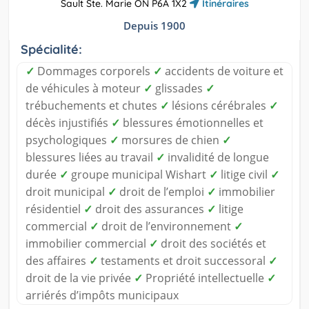
Sault Ste. Marie ON P6A 1X2
Itinéraires
Depuis 1900
Spécialité:
✓
Dommages corporels
✓
accidents de voiture et
de véhicules à moteur
✓
glissades
✓
trébuchements et chutes
✓
lésions cérébrales
✓
décès injustifiés
✓
blessures émotionnelles et
psychologiques
✓
morsures de chien
✓
blessures liées au travail
✓
invalidité de longue
durée
✓
groupe municipal Wishart
✓
litige civil
✓
droit municipal
✓
droit de l’emploi
✓
immobilier
résidentiel
✓
droit des assurances
✓
litige
commercial
✓
droit de l’environnement
✓
immobilier commercial
✓
droit des sociétés et
des affaires
✓
testaments et droit successoral
✓
droit de la vie privée
✓
Propriété intellectuelle
✓
arriérés d’impôts municipaux