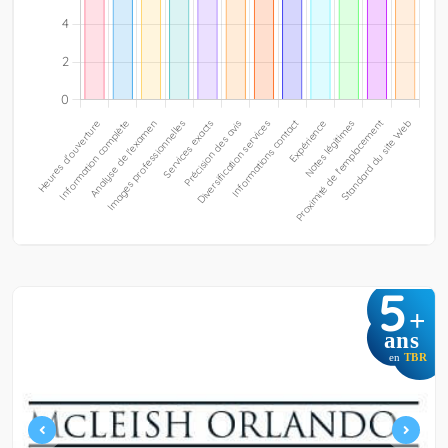
5
+
ans
en
TBR