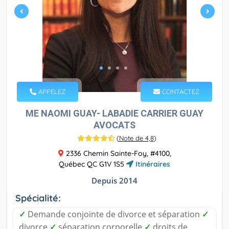
APPELEZ
CONTACTEZ
ME NAOMI GUAY- LABADIE CARRIER GUAY
AVOCATS
(
Note de 4,8
)
2336 Chemin Sainte-Foy, #4100,
Québec QC G1V 1S5
Itinéraires
Depuis 2014
Spécialité:
✓
Demande conjointe de divorce et séparation
✓
divorce
✓
séparation corporelle
✓
droits de