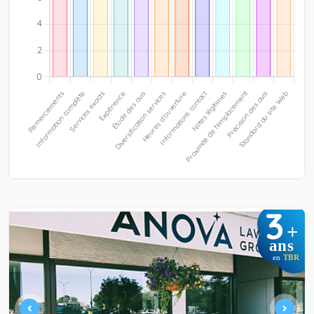
3
+
ans
en
TBR