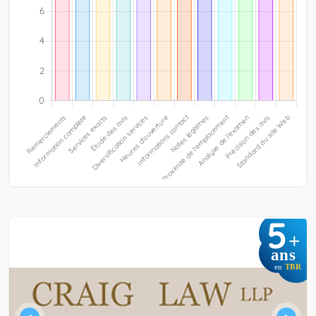
5
+
ans
en
TBR