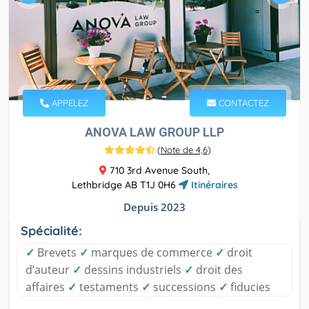
APPELEZ
CONTACTEZ
ANOVA LAW GROUP LLP
(
Note de 4,6
)
710 3rd Avenue South,
Lethbridge AB T1J 0H6
Itinéraires
Depuis 2023
Spécialité:
✓
Brevets
✓
marques de commerce
✓
droit
d’auteur
✓
dessins industriels
✓
droit des
affaires
✓
testaments
✓
successions
✓
fiducies