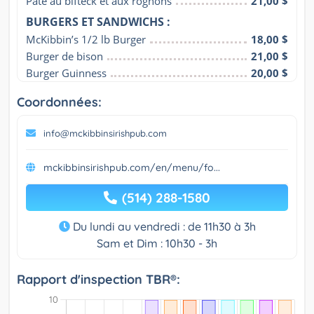
Pâté au bifteck et aux rognons
21,00 $
BURGERS ET SANDWICHS :
McKibbin’s 1/2 lb Burger
18,00 $
Burger de bison
21,00 $
Burger Guinness
20,00 $
Coordonnées:
info@mckibbinsirishpub.com
mckibbinsirishpub.com/en/menu/fo...
(514) 288-1580
Du lundi au vendredi : de 11h30 à 3h
Sam et Dim : 10h30 - 3h
Rapport d'inspection TBR®: