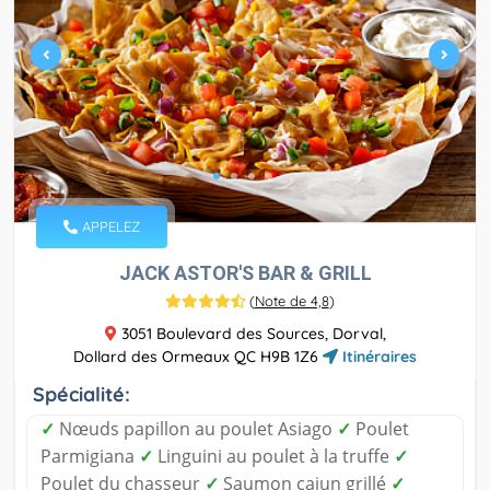
APPELEZ
JACK ASTOR'S BAR & GRILL
(
Note de 4,8
)
3051 Boulevard des Sources, Dorval,
Dollard des Ormeaux QC H9B 1Z6
Itinéraires
Spécialité:
✓
Nœuds papillon au poulet Asiago
✓
Poulet
Parmigiana
✓
Linguini au poulet à la truffe
✓
Poulet du chasseur
✓
Saumon cajun grillé
✓