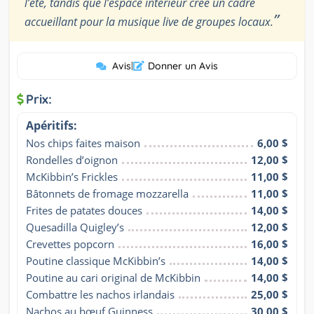
l’été, tandis que l’espace intérieur crée un cadre
”
accueillant pour la musique live de groupes locaux.
Avis
|
Donner un Avis
Prix:
Apéritifs:
Nos chips faites maison
6,00 $
Rondelles d’oignon
12,00 $
McKibbin’s Frickles
11,00 $
Bâtonnets de fromage mozzarella
11,00 $
Frites de patates douces
14,00 $
Quesadilla Quigley’s
12,00 $
Crevettes popcorn
16,00 $
Poutine classique McKibbin’s
14,00 $
Poutine au cari original de McKibbin
14,00 $
Combattre les nachos irlandais
25,00 $
Nachos au bœuf Guinness
30,00 $