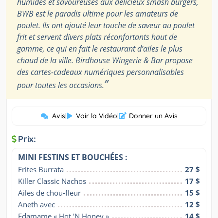
humides et savoureuses aux délicieux smash burgers,
BWB est le paradis ultime pour les amateurs de
poulet. Ils ont ajouté leur touche de saveur au poulet
frit et servent divers plats réconfortants haut de
gamme, ce qui en fait le restaurant d’ailes le plus
chaud de la ville. Birdhouse Wingerie & Bar propose
des cartes-cadeaux numériques personnalisables
”
pour toutes les occasions.
Avis
|
Voir la Vidéo
|
Donner un Avis
Prix:
MINI FESTINS ET BOUCHÉES :
Frites Burrata
27 $
Killer Classic Nachos
17 $
Ailes de chou-fleur
15 $
Aneth avec
12 $
Edamame « Hot 'N Honey »
14 $