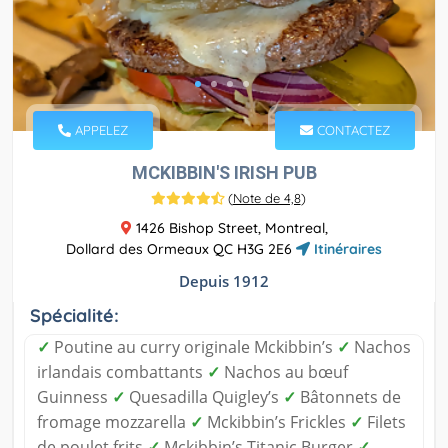
APPELEZ
CONTACTEZ
MCKIBBIN'S IRISH PUB
(
Note de 4,8
)
1426 Bishop Street, Montreal,
Dollard des Ormeaux QC H3G 2E6
Itinéraires
Depuis 1912
Spécialité:
✓
Poutine au curry originale Mckibbin’s
✓
Nachos
irlandais combattants
✓
Nachos au bœuf
Guinness
✓
Quesadilla Quigley’s
✓
Bâtonnets de
fromage mozzarella
✓
Mckibbin’s Frickles
✓
Filets
de poulet frits
✓
Mckibbin’s Titanic Burger
✓