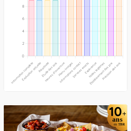
10
+
ans
en
TBR