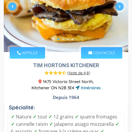
APPELEZ
CONTACTEZ
TIM HORTONS KITCHENER
(
Note de 4,8
)
1475 Victoria Street North,
Kitchener ON N2B 3E4
Itinéraires
Depuis 1964
Spécialité:
✓
Nature
✓
tout
✓
12 grains
✓
quatre fromages
✓
cannelle raisin
✓
jalapeno asiago mozzarella
✓
6 assortis
✓
fromage à la crème en vrac
✓