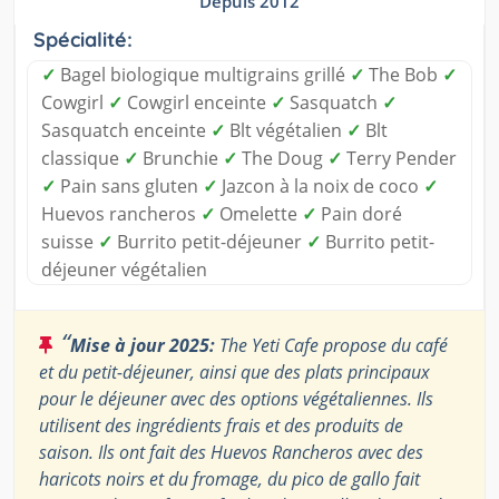
Depuis 2012
Spécialité:
✓
Bagel biologique multigrains grillé
✓
The Bob
✓
Cowgirl
✓
Cowgirl enceinte
✓
Sasquatch
✓
Sasquatch enceinte
✓
Blt végétalien
✓
Blt
classique
✓
Brunchie
✓
The Doug
✓
Terry Pender
✓
Pain sans gluten
✓
Jazcon à la noix de coco
✓
Huevos rancheros
✓
Omelette
✓
Pain doré
suisse
✓
Burrito petit-déjeuner
✓
Burrito petit-
déjeuner végétalien
“
Mise à jour 2025:
The Yeti Cafe propose du café
et du petit-déjeuner, ainsi que des plats principaux
pour le déjeuner avec des options végétaliennes. Ils
utilisent des ingrédients frais et des produits de
saison. Ils ont fait des Huevos Rancheros avec des
haricots noirs et du fromage, du pico de gallo fait