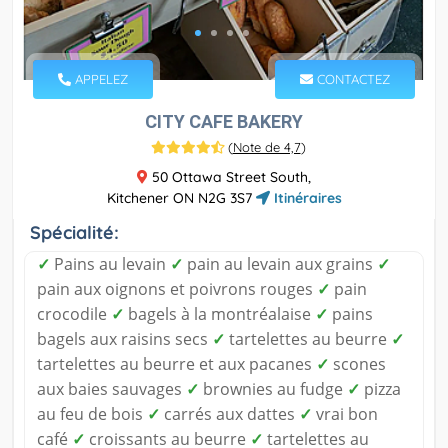
APPELEZ
CONTACTEZ
CITY CAFE BAKERY
(
Note de 4,7
)
50 Ottawa Street South,
Kitchener ON N2G 3S7
Itinéraires
Spécialité:
✓
Pains au levain
✓
pain au levain aux grains
✓
pain aux oignons et poivrons rouges
✓
pain
crocodile
✓
bagels à la montréalaise
✓
pains
bagels aux raisins secs
✓
tartelettes au beurre
✓
tartelettes au beurre et aux pacanes
✓
scones
aux baies sauvages
✓
brownies au fudge
✓
pizza
au feu de bois
✓
carrés aux dattes
✓
vrai bon
café
✓
croissants au beurre
✓
tartelettes au