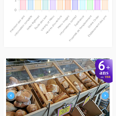
6
+
ans
en
TBR