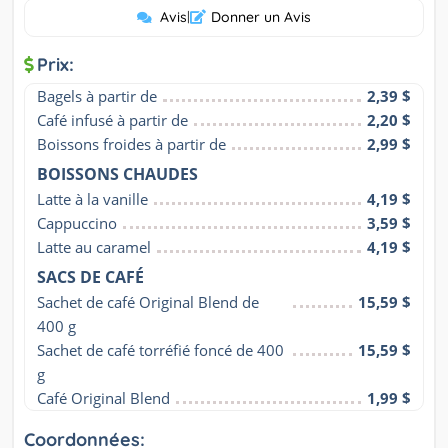
Avis
|
Donner un Avis
Prix:
Bagels à partir de
2,39 $
Café infusé à partir de
2,20 $
Boissons froides à partir de
2,99 $
BOISSONS CHAUDES
Latte à la vanille
4,19 $
Cappuccino
3,59 $
Latte au caramel
4,19 $
SACS DE CAFÉ
Sachet de café Original Blend de 
15,59 $
400 g
Sachet de café torréfié foncé de 400 
15,59 $
g
Café Original Blend
1,99 $
Coordonnées: