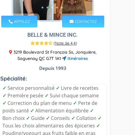
APPELEZ
CONTACTEZ
BELLE & MINCE INC.
(
Note de 4,4
)
3219 Boulevard St François Ss, Jonquière,
Saguenay QC G7T 1A1
Itinéraires
Depuis 1993
Spécialité:
✓
Service personnalisé
✓
Livre de recettes
✓
Première pesée
✓
Suivi chaque semaine
✓
Correction du plan de menu
✓
Perte de
poids santé
✓
Alimentation équilibrée
✓
Bon choix
✓
Guide
✓
Conseils
✓
Collation
✓
Tous les choix alimentaires des épiceries
✓
Pouding/yogourt aux fruits faible en gras