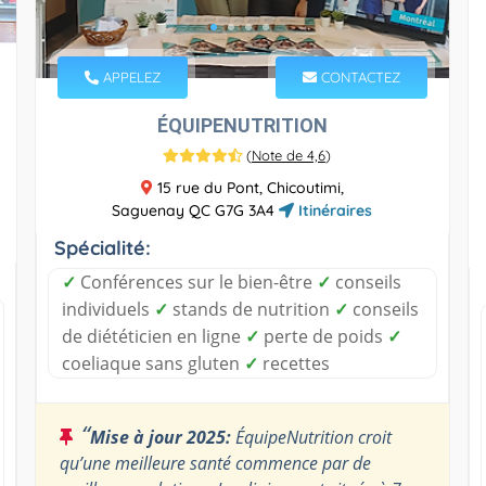
APPELEZ
CONTACTEZ
ÉQUIPENUTRITION
(
Note de 4,6
)
15 rue du Pont, Chicoutimi,
Saguenay QC G7G 3A4
Itinéraires
Spécialité:
✓
Conférences sur le bien-être
✓
conseils
individuels
✓
stands de nutrition
✓
conseils
de diététicien en ligne
✓
perte de poids
✓
coeliaque sans gluten
✓
recettes
“
Mise à jour 2025:
ÉquipeNutrition croit
qu’une meilleure santé commence par de