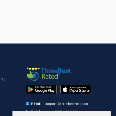
y
nay
E-Mail :
support@threebestrated.ca
Téléphone :
+1 (833)-488-6888