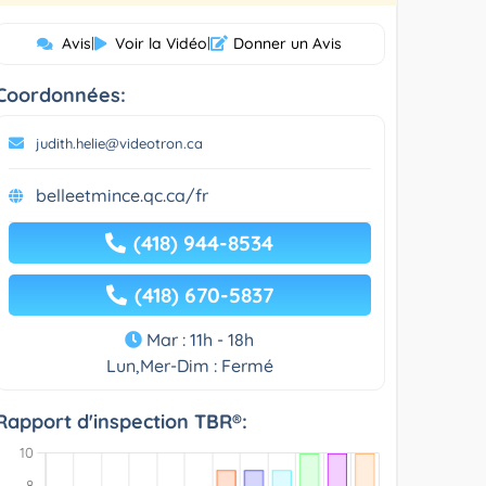
Avis
|
Voir la Vidéo
|
Donner un Avis
Coordonnées:
judith.helie@videotron.ca
belleetmince.qc.ca/fr
(418) 944-8534
(418) 670-5837
Mar : 11h - 18h
Lun,Mer-Dim : Fermé
Rapport d'inspection TBR®: