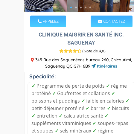
APPELEZ
CONTACTEZ
CLINIQUE MAIGRIR EN SANTÉ INC.
SAGUENAY
(
Note de 4,8
)
345 Rue des Saguenéens bureau 260, Chicoutimi,
Saguenay QC G7H 6B9
Itinéraires
Spécialité:
✓
Programme de perte de poids
✓
régime
protéiné
✓
Gaufrettes et collations
✓
boissons et puddings
✓
faible en calories
✓
petit-déjeuner protéiné
✓
barres
✓
biscuits
✓
entretien
✓
calculatrice santé
✓
suppléments vitaminiques
✓
soupes-repas
et soupes
✓
sels minéraux
✓
régime