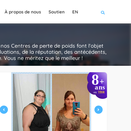
À propos de nous
Soutien
EN
C
nos Centres de perte de poids font l'objet
luations, de la réputation, des antécédents,
e. Vous ne méritez que le meilleur !
8
+
ans
en
TBR