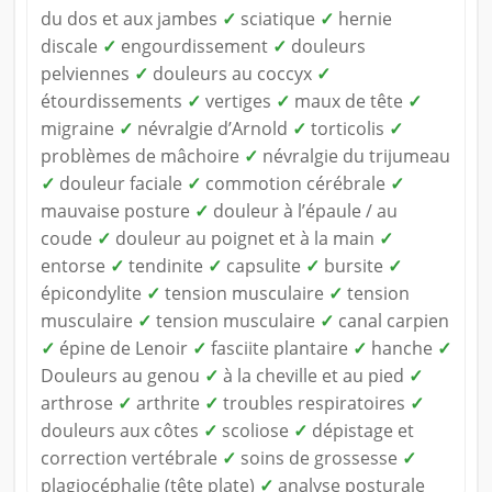
du dos et aux jambes
✓
sciatique
✓
hernie
discale
✓
engourdissement
✓
douleurs
pelviennes
✓
douleurs au coccyx
✓
étourdissements
✓
vertiges
✓
maux de tête
✓
migraine
✓
névralgie d’Arnold
✓
torticolis
✓
problèmes de mâchoire
✓
névralgie du trijumeau
✓
douleur faciale
✓
commotion cérébrale
✓
mauvaise posture
✓
douleur à l’épaule / au
coude
✓
douleur au poignet et à la main
✓
entorse
✓
tendinite
✓
capsulite
✓
bursite
✓
épicondylite
✓
tension musculaire
✓
tension
musculaire
✓
tension musculaire
✓
canal carpien
✓
épine de Lenoir
✓
fasciite plantaire
✓
hanche
✓
Douleurs au genou
✓
à la cheville et au pied
✓
arthrose
✓
arthrite
✓
troubles respiratoires
✓
douleurs aux côtes
✓
scoliose
✓
dépistage et
correction vertébrale
✓
soins de grossesse
✓
plagiocéphalie (tête plate)
✓
analyse posturale