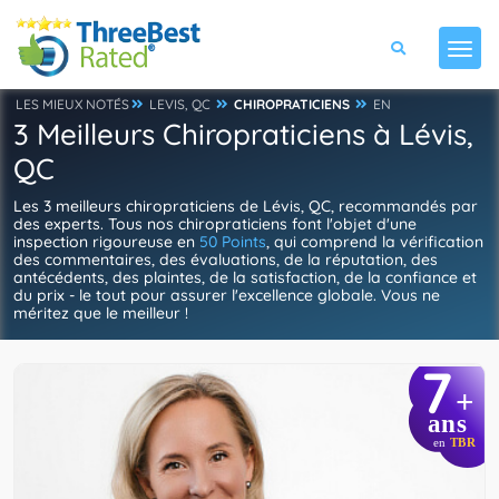
LES MIEUX NOTÉS
LEVIS, QC
CHIROPRATICIENS
EN
3 Meilleurs Chiropraticiens à Lévis,
QC
Les 3 meilleurs chiropraticiens de Lévis, QC, recommandés par
des experts. Tous nos chiropraticiens font l'objet d'une
inspection rigoureuse en
50 Points
, qui comprend la vérification
des commentaires, des évaluations, de la réputation, des
antécédents, des plaintes, de la satisfaction, de la confiance et
du prix - le tout pour assurer l'excellence globale. Vous ne
méritez que le meilleur !
7
+
ans
en
TBR