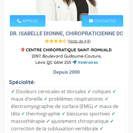
APPELEZ
CONTACTEZ
DR. ISABELLE DIONNE, CHIROPRATICIENNE DC
(
Note de 4,8
)
CENTRE CHIROPRATIQUE SAINT-ROMUALD
2097, Boulevard Guillaume-Couture,
Lévis QC G6W 2S5
Itinéraires
Depuis 2000
Spécialité:
✓
Douleurs cervicales et dorsales
✓
coliques
✓
maux d’oreille
✓
problèmes respiratoires
✓
électromyographie de surface (EMG)
✓
maux de
tête
✓
thermographie
✓
blessures sportives
✓
massothérapie
✓
ajustement chiropratique
✓
correction de la subluxation vertébrale
✓