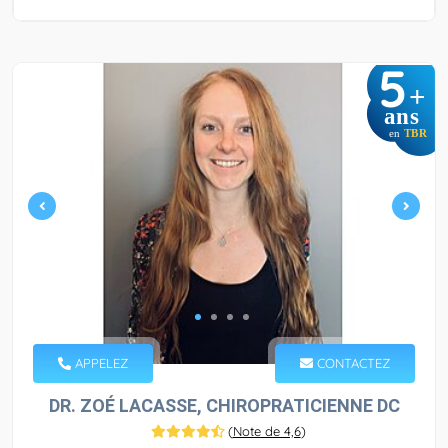
5
+
ans
en
TBR
APPELEZ
CONTACTEZ
DR. ZOÉ LACASSE, CHIROPRATICIENNE DC
(
Note de 4,6
)