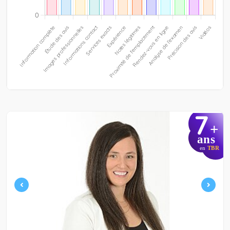
7
+
ans
en
TBR