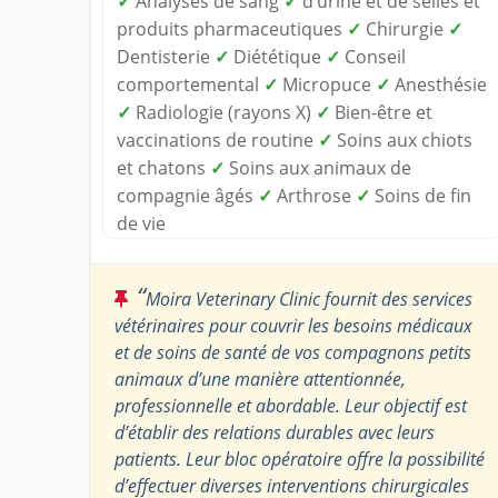
✓
Analyses de sang
✓
d’urine et de selles et
produits pharmaceutiques
✓
Chirurgie
✓
Dentisterie
✓
Diététique
✓
Conseil
comportemental
✓
Micropuce
✓
Anesthésie
✓
Radiologie (rayons X)
✓
Bien-être et
vaccinations de routine
✓
Soins aux chiots
et chatons
✓
Soins aux animaux de
compagnie âgés
✓
Arthrose
✓
Soins de fin
de vie
“
Moira Veterinary Clinic fournit des services
vétérinaires pour couvrir les besoins médicaux
et de soins de santé de vos compagnons petits
animaux d’une manière attentionnée,
professionnelle et abordable. Leur objectif est
d’établir des relations durables avec leurs
patients. Leur bloc opératoire offre la possibilité
d’effectuer diverses interventions chirurgicales