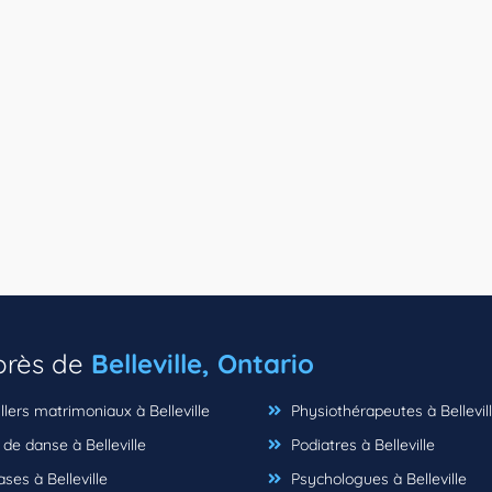
 près de
Belleville, Ontario
lers matrimoniaux à Belleville
Physiothérapeutes à Bellevil
de danse à Belleville
Podiatres à Belleville
es à Belleville
Psychologues à Belleville