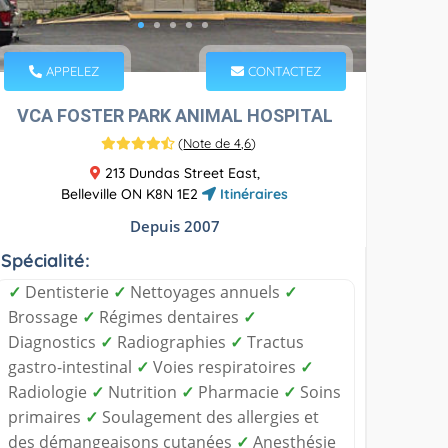
APPELEZ
CONTACTEZ
VCA FOSTER PARK ANIMAL HOSPITAL
(
Note de 4,6
)
213 Dundas Street East,
Belleville ON K8N 1E2
Itinéraires
Depuis 2007
Spécialité:
✓
Dentisterie
✓
Nettoyages annuels
✓
Brossage
✓
Régimes dentaires
✓
Diagnostics
✓
Radiographies
✓
Tractus
gastro-intestinal
✓
Voies respiratoires
✓
Radiologie
✓
Nutrition
✓
Pharmacie
✓
Soins
primaires
✓
Soulagement des allergies et
des démangeaisons cutanées
✓
Anesthésie