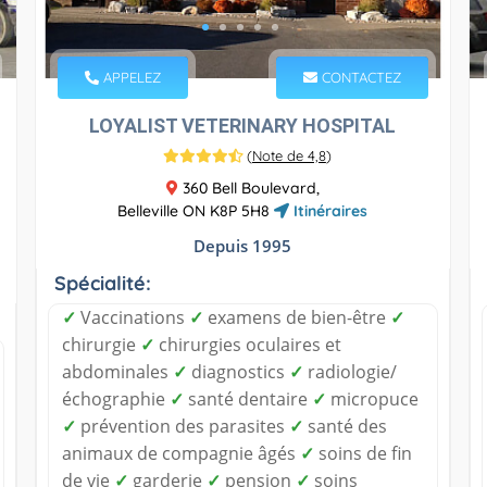
APPELEZ
CONTACTEZ
LOYALIST VETERINARY HOSPITAL
(
Note de 4,8
)
360 Bell Boulevard,
Belleville ON K8P 5H8
Itinéraires
Depuis 1995
Spécialité:
✓
Vaccinations
✓
examens de bien-être
✓
chirurgie
✓
chirurgies oculaires et
abdominales
✓
diagnostics
✓
radiologie/
échographie
✓
santé dentaire
✓
micropuce
✓
prévention des parasites
✓
santé des
animaux de compagnie âgés
✓
soins de fin
de vie
✓
garderie
✓
pension
✓
soins