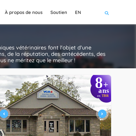
À propos de nous
Soutien
EN
iques vétérinaires font l'objet d'une
ns, de la réputation, des antécédents, des
ous ne méritez que le meilleur !
8
+
ans
en
TBR