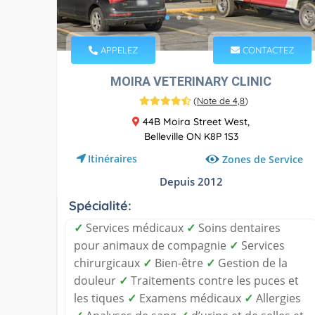
APPELEZ
CONTACTEZ
MOIRA VETERINARY CLINIC
(
Note de 4,8
)
44B Moira Street West,
Belleville ON K8P 1S3
Itinéraires
Zones de Service
Depuis 2012
Spécialité:
✓
Services médicaux
✓
Soins dentaires
pour animaux de compagnie
✓
Services
chirurgicaux
✓
Bien-être
✓
Gestion de la
douleur
✓
Traitements contre les puces et
les tiques
✓
Examens médicaux
✓
Allergies