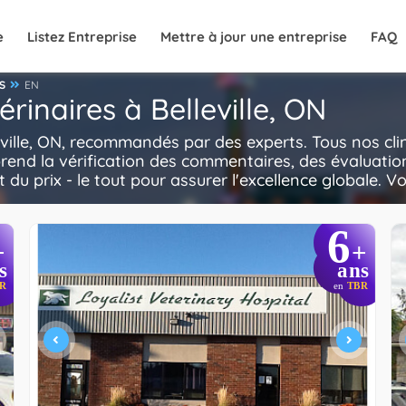
e
Listez Entreprise
Mettre à jour une entreprise
FAQ
S
EN
érinaires à Belleville, ON
leville, ON, recommandés par des experts. Tous nos clin
rend la vérification des commentaires, des évaluatio
t du prix - le tout pour assurer l'excellence globale. V
6
+
+
s
ans
R
en
TBR