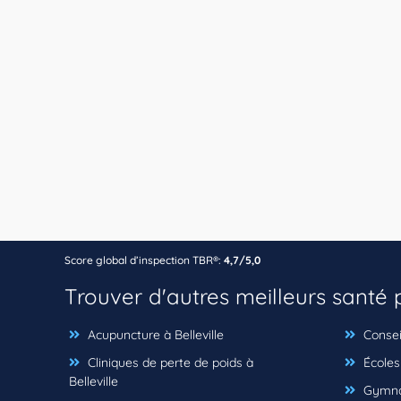
Score global d’inspection TBR®:
4,7/5,0
Trouver d'autres meilleurs santé
Acupuncture à Belleville
Conseil
Cliniques de perte de poids à
Écoles 
Belleville
Gymnas