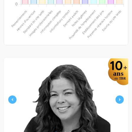
10
+
ans
en
TBR