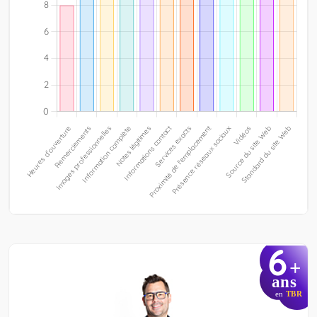
6
+
ans
en
TBR