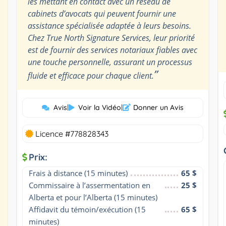
les mettant en contact avec un réseau de
cabinets d’avocats qui peuvent fournir une
assistance spécialisée adaptée à leurs besoins.
Chez True North Signature Services, leur priorité
est de fournir des services notariaux fiables avec
une touche personnelle, assurant un processus
”
fluide et efficace pour chaque client.
Avis
|
Voir la Vidéo
|
Donner un Avis
Licence #778828343
Prix:
Frais à distance (15 minutes)
65 $
Commissaire à l’assermentation en 
25 $
Alberta et pour l’Alberta (15 minutes)
Affidavit du témoin/exécution (15 
65 $
minutes)