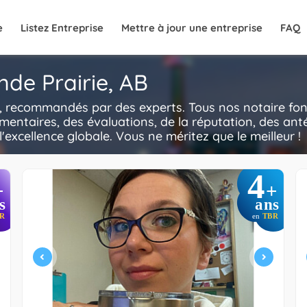
e
Listez Entreprise
Mettre à jour une entreprise
FAQ
nde Prairie, AB
B, recommandés par des experts. Tous nos notaire fon
mentaires, des évaluations, de la réputation, des anté
l'excellence globale. Vous ne méritez que le meilleur !
4
+
+
s
ans
R
en
TBR