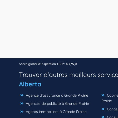
Score global d’inspection TBR®:
4,7/5,0
Trouver d'autres meilleurs servic
Alberta
Agence d'assurance à Grande Prairie
Cabine
Prairie
Agences de publicité à Grande Prairie
Concep
Agents immobiliers à Grande Prairie
Consul