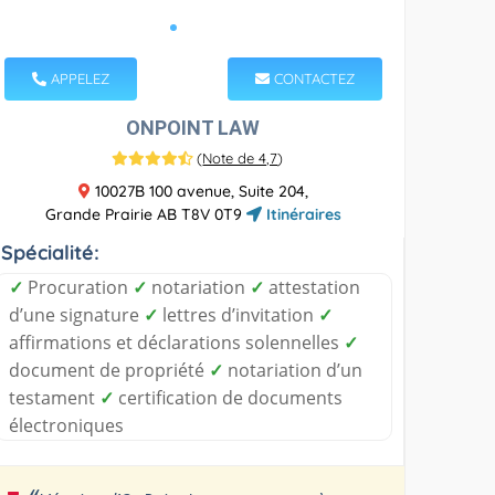
APPELEZ
CONTACTEZ
ONPOINT LAW
(
Note de 4,7
)
10027B 100 avenue, Suite 204,
Grande Prairie AB T8V 0T9
Itinéraires
Spécialité:
✓
Procuration
✓
notariation
✓
attestation
d’une signature
✓
lettres d’invitation
✓
affirmations et déclarations solennelles
✓
document de propriété
✓
notariation d’un
testament
✓
certification de documents
électroniques