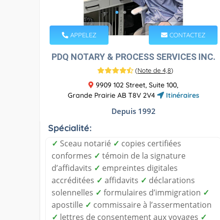
APPELEZ
CONTACTEZ
PDQ NOTARY & PROCESS SERVICES INC.
(
Note de 4,8
)
9909 102 Street, Suite 100,
Grande Prairie AB T8V 2V4
Itinéraires
Depuis 1992
Spécialité:
✓
Sceau notarié
✓
copies certifiées
conformes
✓
témoin de la signature
d’affidavits
✓
empreintes digitales
accréditées
✓
affidavits
✓
déclarations
solennelles
✓
formulaires d’immigration
✓
apostille
✓
commissaire à l’assermentation
✓
lettres de consentement aux voyages
✓