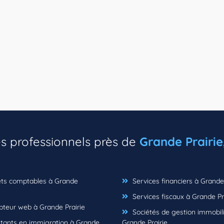
es professionnels près de
Grande Prairie
ts comptables à Grande
Services financiers à Grande 
Services fiscaux à Grande Pr
teur web à Grande Prairie
Sociétés de gestion immobil
tants en immigration à Grande
Grande Prairie