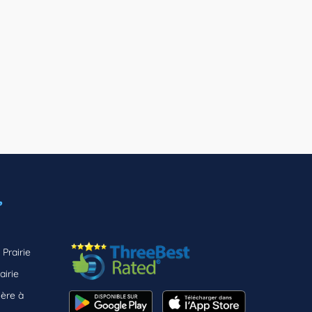
,
Prairie
airie
ière à