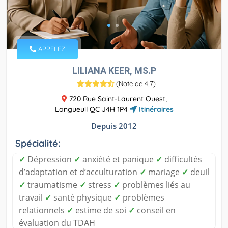
APPELEZ
LILIANA KEER, MS.P
(
Note de 4,7
)
720 Rue Saint-Laurent Ouest,
Longueuil QC J4H 1P4
Itinéraires
Depuis 2012
Spécialité:
✓
Dépression
✓
anxiété et panique
✓
difficultés
d’adaptation et d’acculturation
✓
mariage
✓
deuil
✓
traumatisme
✓
stress
✓
problèmes liés au
travail
✓
santé physique
✓
problèmes
relationnels
✓
estime de soi
✓
conseil en
évaluation du TDAH