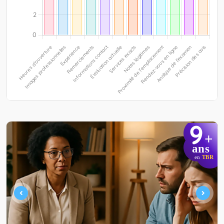
9
+
ans
en
TBR