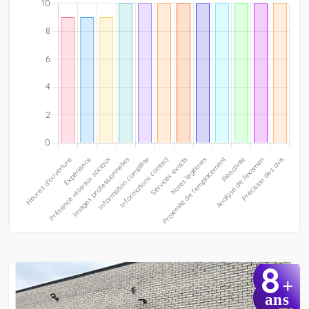
8
+
ans