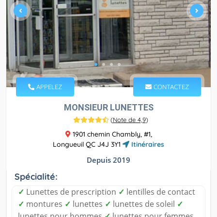
APPELEZ
CONTACTEZ
MONSIEUR LUNETTES
(
Note de 4,9
)
1901 chemin Chambly, #1,
Longueuil QC J4J 3Y1
Itinéraires
Depuis 2019
Spécialité:
✓
Lunettes de prescription
✓
lentilles de contact
✓
montures
✓
lunettes
✓
lunettes de soleil
✓
lunettes pour hommes
✓
lunettes pour femmes