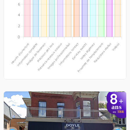
8
+
ans
en
TBR