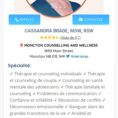
APPELEZ
CONTACTEZ
CASSANDRA BRADE, MSW, RSW
(
Note de 4,7
)
MONCTON COUNSELLING AND WELLNESS
1850 Main Street,
Moncton NB E1E 1H9
Itinéraires
Spécialité:
✓
Thérapie et counseling individuels
✓
Thérapie
et counseling de couple
✓
Counseling en santé
mentale des adolescents
✓
Thérapie familiale et
counseling
✓
Problèmes de communication
✓
Confiance et infidélité
✓
Résolution de conflits
✓
Déconnexion émotionnelle
✓
Naviguer dans les
grandes transitions de la vie
✓
Anxiété et