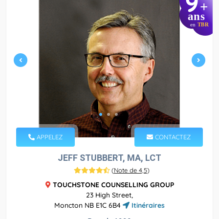
9
+
ans
en
TBR
APPELEZ
CONTACTEZ
JEFF STUBBERT, MA, LCT
(
Note de 4,5
)
TOUCHSTONE COUNSELLING GROUP
23 High Street,
Moncton NB E1C 6B4
Itinéraires