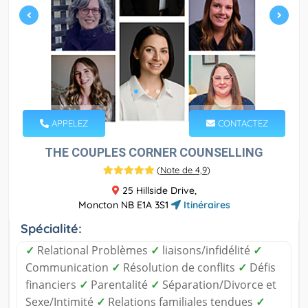
APPELEZ
CONTACTEZ
THE COUPLES CORNER COUNSELLING
(
Note de 4,9
)
25 Hillside Drive,
Moncton NB E1A 3S1
Itinéraires
Spécialité:
✓
Relational Problèmes
✓
liaisons/infidélité
✓
Communication
✓
Résolution de conflits
✓
Défis
financiers
✓
Parentalité
✓
Séparation/Divorce et
Sexe/Intimité
✓
Relations familiales tendues
✓