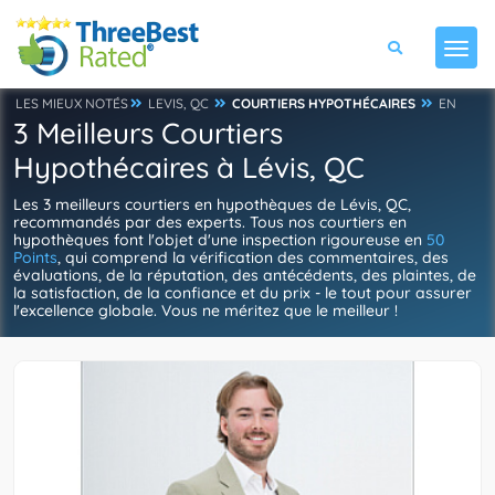
LES MIEUX NOTÉS
LEVIS, QC
COURTIERS HYPOTHÉCAIRES
EN
3 Meilleurs Courtiers
Hypothécaires à Lévis, QC
Les 3 meilleurs courtiers en hypothèques de Lévis, QC,
recommandés par des experts. Tous nos courtiers en
hypothèques font l'objet d'une inspection rigoureuse en
50
Points
, qui comprend la vérification des commentaires, des
évaluations, de la réputation, des antécédents, des plaintes, de
la satisfaction, de la confiance et du prix - le tout pour assurer
l'excellence globale. Vous ne méritez que le meilleur !