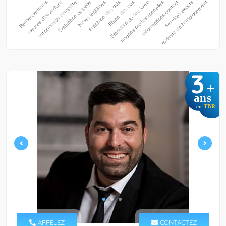
3
+
ans
en
TBR
APPELEZ
CONTACTEZ