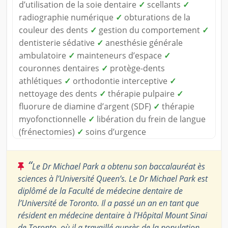
d’utilisation de la soie dentaire
✓
scellants
✓
radiographie numérique
✓
obturations de la
couleur des dents
✓
gestion du comportement
✓
dentisterie sédative
✓
anesthésie générale
ambulatoire
✓
mainteneurs d’espace
✓
couronnes dentaires
✓
protège-dents
athlétiques
✓
orthodontie interceptive
✓
nettoyage des dents
✓
thérapie pulpaire
✓
fluorure de diamine d’argent (SDF)
✓
thérapie
myofonctionnelle
✓
libération du frein de langue
(frénectomies)
✓
soins d’urgence
“
Le Dr Michael Park a obtenu son baccalauréat ès
sciences à l’Université Queen’s. Le Dr Michael Park est
diplômé de la Faculté de médecine dentaire de
l’Université de Toronto. Il a passé un an en tant que
résident en médecine dentaire à l’Hôpital Mount Sinai
de Toronto, où il a travaillé auprès de la population