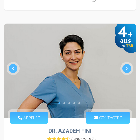
4
+
ans
en
TBR
APPELEZ
CONTACTEZ
DR. AZADEH FINI
(
Note de 4,7
)