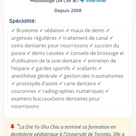
Mississauga ON L5R 3E7
Itinéraires
Depuis 2008
Spécialité:
✓
Bruxisme
✓
sédation
✓
maux de dents
✓
urgences régulières
✓
traitement de canal
✓
soins dentaires pour nourrissons
✓
succion du
pouce
✓
dents cassées
✓
conseils de brossage et
d’utilisation de la soie dentaire
✓
entretien de
l’espace
✓
gardes sportifs
✓
scellants
✓
anesthésie générale
✓
gestion des traumatismes
✓
protoxyde d’azote
✓
carie dentaire
✓
couronnes
✓
radiographies numériques
✓
examens buccauxSoins dentaires pour
nourrissons
“
La Dre Yu-Shu Chiu a terminé sa formation en
dentisterie pédiatrique à l’Université de Toronto. Elle a