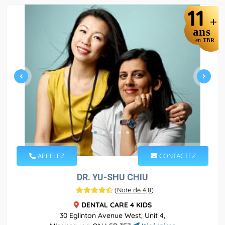
11
+
ans
en
TBR
APPELEZ
CONTACTEZ
DR. YU-SHU CHIU
(
Note de 4,8
)
DENTAL CARE 4 KIDS
30 Eglinton Avenue West, Unit 4,