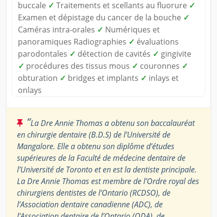
buccale
✓
Traitements et scellants au fluorure
✓
Examen et dépistage du cancer de la bouche
✓
Caméras intra-orales
✓
Numériques et
panoramiques Radiographies
✓
évaluations
parodontales
✓
détection de cavités
✓
gingivite
✓
procédures des tissus mous
✓
couronnes
✓
obturation
✓
bridges et implants
✓
inlays et
onlays
“
La Dre Annie Thomas a obtenu son baccalauréat
en chirurgie dentaire (B.D.S) de l’Université de
Mangalore. Elle a obtenu son diplôme d’études
supérieures de la Faculté de médecine dentaire de
l’Université de Toronto et en est la dentiste principale.
La Dre Annie Thomas est membre de l’Ordre royal des
chirurgiens dentistes de l’Ontario (RCDSO), de
l’Association dentaire canadienne (ADC), de
l’Association dentaire de l’Ontario (ODA), de