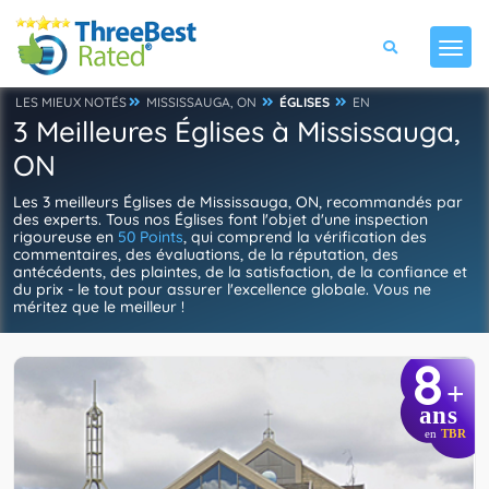
LES MIEUX NOTÉS
MISSISSAUGA, ON
ÉGLISES
EN
3 Meilleures Églises à Mississauga,
ON
Les 3 meilleurs Églises de Mississauga, ON, recommandés par
des experts. Tous nos Églises font l'objet d'une inspection
rigoureuse en
50 Points
, qui comprend la vérification des
commentaires, des évaluations, de la réputation, des
antécédents, des plaintes, de la satisfaction, de la confiance et
du prix - le tout pour assurer l'excellence globale. Vous ne
méritez que le meilleur !
8
+
ans
en
TBR