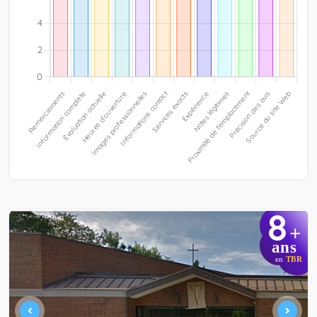
8
+
ans
en
TBR