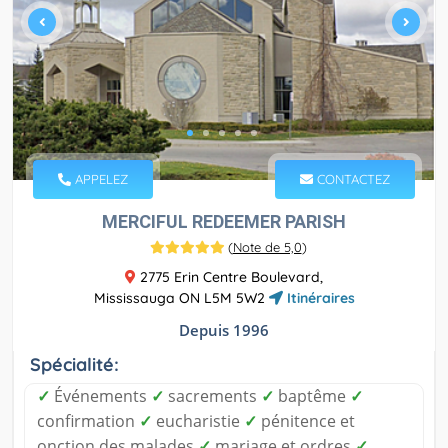
APPELEZ
CONTACTEZ
MERCIFUL REDEEMER PARISH
(
Note de 5,0
)
2775 Erin Centre Boulevard,
Mississauga ON L5M 5W2
Itinéraires
Depuis 1996
Spécialité:
✓
Événements
✓
sacrements
✓
baptême
✓
confirmation
✓
eucharistie
✓
pénitence et
onction des malades
✓
mariage et ordres
✓