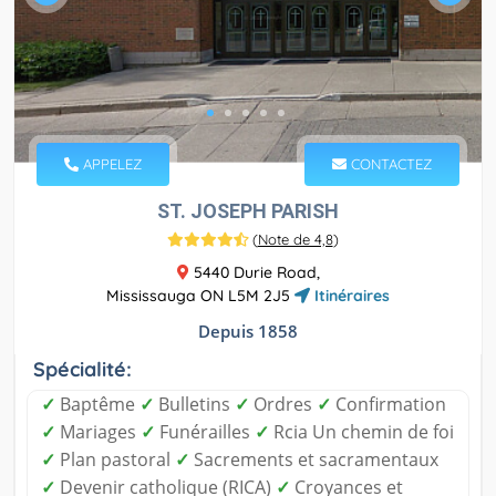
APPELEZ
CONTACTEZ
ST. JOSEPH PARISH
(
Note de 4,8
)
5440 Durie Road,
Mississauga ON L5M 2J5
Itinéraires
Depuis 1858
Spécialité:
✓
Baptême
✓
Bulletins
✓
Ordres
✓
Confirmation
✓
Mariages
✓
Funérailles
✓
Rcia Un chemin de foi
✓
Plan pastoral
✓
Sacrements et sacramentaux
✓
Devenir catholique (RICA)
✓
Croyances et