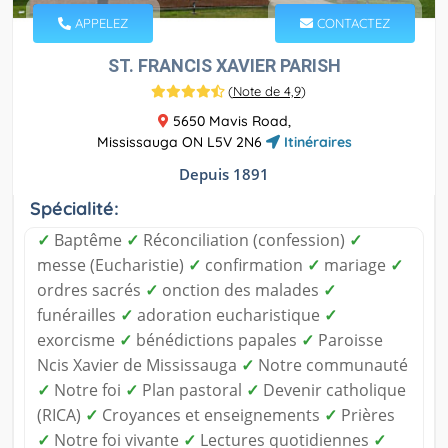
APPELEZ
CONTACTEZ
ST. FRANCIS XAVIER PARISH
(
Note de 4,9
)
5650 Mavis Road,
Mississauga ON L5V 2N6
Itinéraires
Depuis 1891
Spécialité:
✓
Baptême
✓
Réconciliation (confession)
✓
messe (Eucharistie)
✓
confirmation
✓
mariage
✓
ordres sacrés
✓
onction des malades
✓
funérailles
✓
adoration eucharistique
✓
exorcisme
✓
bénédictions papales
✓
Paroisse
Ncis Xavier de Mississauga
✓
Notre communauté
✓
Notre foi
✓
Plan pastoral
✓
Devenir catholique
(RICA)
✓
Croyances et enseignements
✓
Prières
✓
Notre foi vivante
✓
Lectures quotidiennes
✓