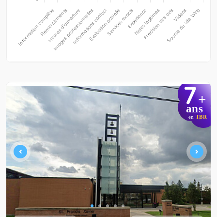
7
+
ans
en
TBR