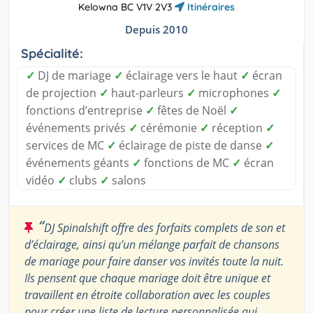
Kelowna BC V1V 2V3
Itinéraires
Depuis 2010
Spécialité:
✓
DJ de mariage
✓
éclairage vers le haut
✓
écran
de projection
✓
haut-parleurs
✓
microphones
✓
fonctions d’entreprise
✓
fêtes de Noël
✓
événements privés
✓
cérémonie
✓
réception
✓
services de MC
✓
éclairage de piste de danse
✓
événements géants
✓
fonctions de MC
✓
écran
vidéo
✓
clubs
✓
salons
“
DJ Spinalshift offre des forfaits complets de son et
d’éclairage, ainsi qu’un mélange parfait de chansons
de mariage pour faire danser vos invités toute la nuit.
Ils pensent que chaque mariage doit être unique et
travaillent en étroite collaboration avec les couples
pour créer une liste de lecture personnalisée qui