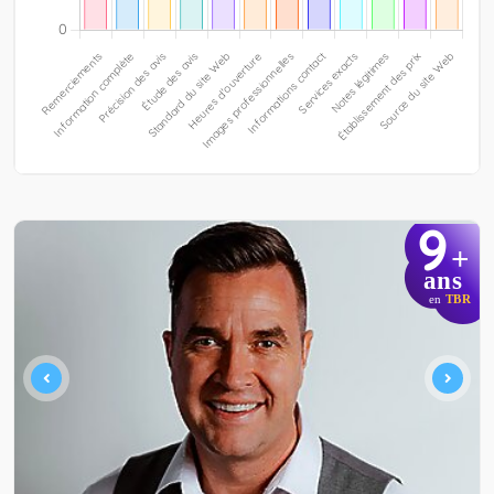
9
+
ans
en
TBR