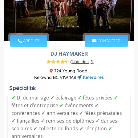
APPELEZ
CONTACTEZ
DJ HAYMAKER
(
Note de 4,8
)
724 Young Road,
Kelowna BC V1W 1A8
Itinéraires
Spécialité:
✓
DJ de mariage
✓
éclairage
✓
fêtes privées
✓
fêtes et d’entreprise
✓
événements
✓
conférences
✓
anniversaires
✓
fêtes prénatales
✓
fiançailles
✓
remises de diplômes
✓
danses
scolaires
✓
collecte de fonds
✓
réception
✓
anniversaires