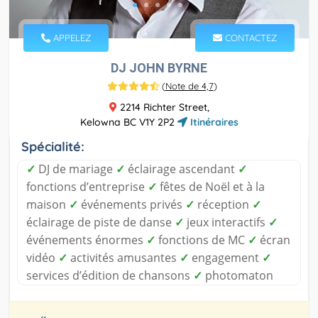
APPELEZ
CONTACTEZ
DJ JOHN BYRNE
(
Note de 4,7
)
2214 Richter Street,
Kelowna BC V1Y 2P2
Itinéraires
Spécialité:
✓
DJ de mariage
✓
éclairage ascendant
✓
fonctions d’entreprise
✓
fêtes de Noël et à la
maison
✓
événements privés
✓
réception
✓
éclairage de piste de danse
✓
jeux interactifs
✓
événements énormes
✓
fonctions de MC
✓
écran
vidéo
✓
activités amusantes
✓
engagement
✓
services d’édition de chansons
✓
photomaton