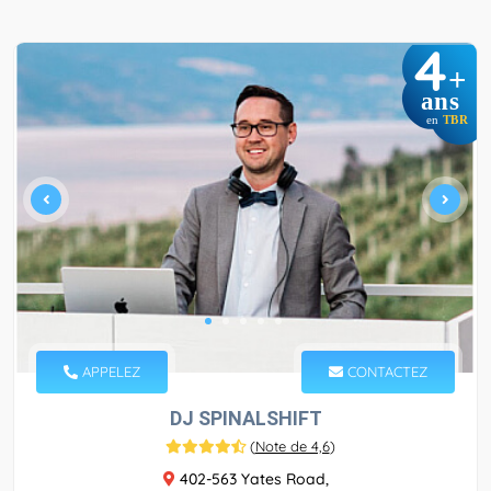
4
+
ans
en
TBR
APPELEZ
CONTACTEZ
DJ SPINALSHIFT
(
Note de 4,6
)
402-563 Yates Road,