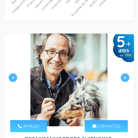
5
+
ans
en
TBR
APPELEZ
CONTACTEZ