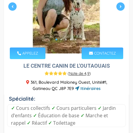
APPELEZ
CONTACTEZ
LE CENTRE CANIN DE L'OUTAOUAIS
(
Note de 4,9
)
361, Boulevard Maloney Ouest, Unité#1,
Gatineau QC J8P 7E9
Itinéraires
Spécialité:
✓
Cours collectifs
✓
Cours particuliers
✓
Jardin
d’enfants
✓
Éducation de base
✓
Marche et
rappel
✓
Réactif
✓
Toilettage