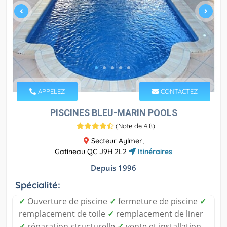
APPELEZ
CONTACTEZ
PISCINES BLEU-MARIN POOLS
(
Note de 4,8
)
Secteur Aylmer,
Gatineau QC J9H 2L2
Itinéraires
Depuis 1996
Spécialité:
✓
Ouverture de piscine
✓
fermeture de piscine
✓
remplacement de toile
✓
remplacement de liner
✓
réparation structurelle
✓
vente et installation