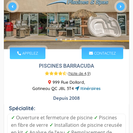
APPELEZ
CONTACTEZ
PISCINES BARRACUDA
(
Note de 4,9
)
999 Rue Dollard,
Gatineau QC J8L 3T4
Itinéraires
Depuis 2008
Spécialité:
✓
Ouverture et fermeture de piscine
✓
Piscines
en fibre de verre
✓
Installation de piscine creusée
en kit
✓
Analyse de l’eau
✓
Remplacement de