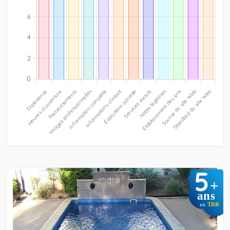
5
+
ans
en
TBR