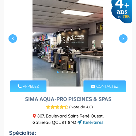
4
+
ans
en
TBR
APPELEZ
CONTACTEZ
SIMA AQUA-PRO PISCINES & SPAS
(
Note de 4,8
)
807, Boulevard Saint-René Ouest,
Gatineau QC J8T 8M3
Itinéraires
Spécialité: