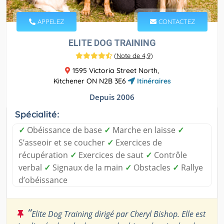
APPELEZ
CONTACTEZ
ELITE DOG TRAINING
(
Note de 4,9
)
1595 Victoria Street North,
Kitchener ON N2B 3E6
Itinéraires
Depuis 2006
Spécialité:
✓
Obéissance de base
✓
Marche en laisse
✓
S’asseoir et se coucher
✓
Exercices de
récupération
✓
Exercices de saut
✓
Contrôle
verbal
✓
Signaux de la main
✓
Obstacles
✓
Rallye
d’obéissance
“
Elite Dog Training dirigé par Cheryl Bishop. Elle est