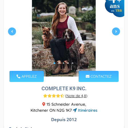
+
ans
en
TBR
APPELEZ
CONTACTEZ
COMPLETE K9 INC.
(
Note de 4,8
)
15 Schneider Avenue,
Kitchener ON N2G 1K7
Itinéraires
Depuis 2012