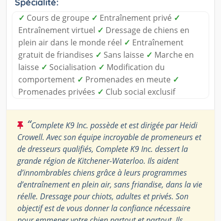
Spécialité:
✓
Cours de groupe
✓
Entraînement privé
✓
Entraînement virtuel
✓
Dressage de chiens en
plein air dans le monde réel
✓
Entraînement
gratuit de friandises
✓
Sans laisse
✓
Marche en
laisse
✓
Socialisation
✓
Modification du
comportement
✓
Promenades en meute
✓
Promenades privées
✓
Club social exclusif
“
Complete K9 Inc. possède et est dirigée par Heidi
Crowell. Avec son équipe incroyable de promeneurs et
de dresseurs qualifiés, Complete K9 Inc. dessert la
grande région de Kitchener-Waterloo. Ils aident
d’innombrables chiens grâce à leurs programmes
d’entraînement en plein air, sans friandise, dans la vie
réelle. Dressage pour chiots, adultes et privés. Son
objectif est de vous donner la confiance nécessaire
pour emmener votre chien partout et partout. Ils