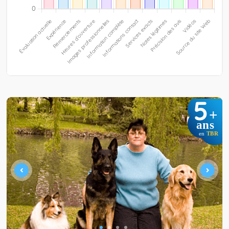
5
+
ans
en
TBR