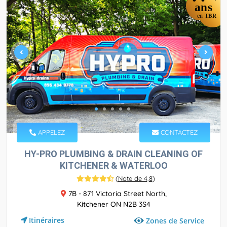
ans
en
TBR
APPELEZ
CONTACTEZ
HY-PRO PLUMBING & DRAIN CLEANING OF
KITCHENER & WATERLOO
(
Note de 4,8
)
7B - 871 Victoria Street North,
Kitchener ON N2B 3S4
Itinéraires
Zones de Service