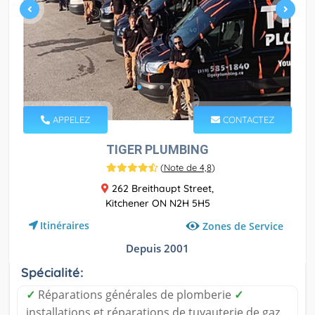
APPELEZ
CONTACTEZ
TIGER PLUMBING
(
Note de 4,8
)
262 Breithaupt Street,
Kitchener ON N2H 5H5
Itinéraires
Zones de Service
Depuis 2001
Spécialité:
✓
Réparations générales de plomberie
✓
installations et réparations de tuyauterie de gaz