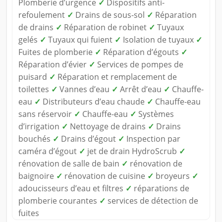
Plomberie d’urgence
✓
Dispositifs anti-
refoulement
✓
Drains de sous-sol
✓
Réparation
de drains
✓
Réparation de robinet
✓
Tuyaux
gelés
✓
Tuyaux qui fuient
✓
Isolation de tuyaux
✓
Fuites de plomberie
✓
Réparation d’égouts
✓
Réparation d’évier
✓
Services de pompes de
puisard
✓
Réparation et remplacement de
toilettes
✓
Vannes d’eau
✓
Arrêt d’eau
✓
Chauffe-
eau
✓
Distributeurs d’eau chaude
✓
Chauffe-eau
sans réservoir
✓
Chauffe-eau
✓
Systèmes
d’irrigation
✓
Nettoyage de drains
✓
Drains
bouchés
✓
Drains d’égout
✓
Inspection par
caméra d’égout
✓
jet de drain HydroScrub
✓
rénovation de salle de bain
✓
rénovation de
baignoire
✓
rénovation de cuisine
✓
broyeurs
✓
adoucisseurs d’eau et filtres
✓
réparations de
plomberie courantes
✓
services de détection de
fuites