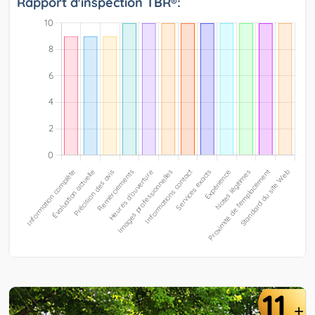
Rapport d'inspection TBR®:
11
+