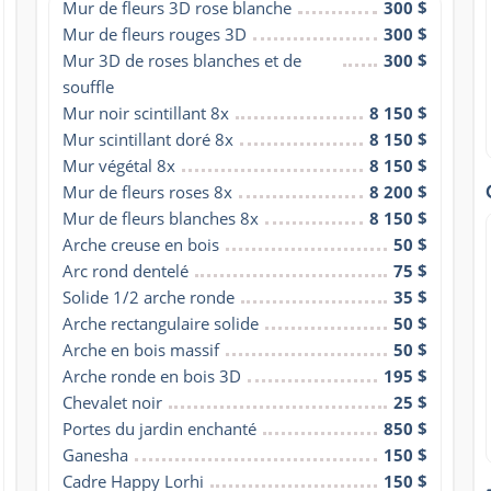
Mur de fleurs 3D rose blanche
300 $
Mur de fleurs rouges 3D
300 $
Mur 3D de roses blanches et de 
300 $
souffle
Mur noir scintillant 8x
8 150 $
Mur scintillant doré 8x
8 150 $
Mur végétal 8x
8 150 $
Mur de fleurs roses 8x
8 200 $
Mur de fleurs blanches 8x
8 150 $
Arche creuse en bois
50 $
Arc rond dentelé
75 $
Solide 1/2 arche ronde
35 $
Arche rectangulaire solide
50 $
Arche en bois massif
50 $
Arche ronde en bois 3D
195 $
Chevalet noir
25 $
Portes du jardin enchanté
850 $
Ganesha
150 $
Cadre Happy Lorhi
150 $