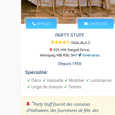
APPELEZ
CONTACTEZ
PARTY STUFF
(
Note de 4,7
)
925 Milt Stegall Drive,
Winnipeg MB R3G 3H7
Itinéraires
Depuis 1950
Spécialité:
✓
Déco
✓
Vaisselle
✓
Mobilier
✓
Luminaires
✓
Linge de maison
✓
Tentes
“
Party Stuff fournit des costumes
d’Halloween, des fournitures de fête, des