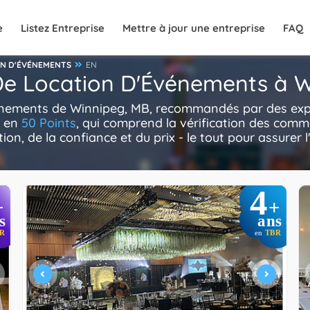
e
Listez Entreprise
Mettre à jour une entreprise
FAQ
ON D'ÉVÉNEMENTS
EN
s De Location D'Événements à 
vénements de Winnipeg, MB, recommandés par des expe
e en
50 Points
, qui comprend la vérification des comme
ion, de la confiance et du prix - le tout pour assurer 
4
+
+
s
ans
R
en
TBR