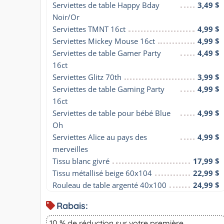
Serviettes de table Happy Bday 
3,49 $
Noir/Or
Serviettes TMNT 16ct
4,99 $
Serviettes Mickey Mouse 16ct
4,99 $
Serviettes de table Gamer Party 
4,49 $
16ct
Serviettes Glitz 70th
3,99 $
Serviettes de table Gaming Party 
4,99 $
16ct
Serviettes de table pour bébé Blue 
4,99 $
Oh
Serviettes Alice au pays des 
4,99 $
merveilles
Tissu blanc givré
17,99 $
Tissu métallisé beige 60x104
22,99 $
Rouleau de table argenté 40x100
24,99 $
Rabais:
10 % de réduction sur votre première