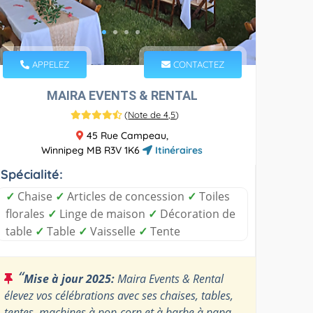
APPELEZ
CONTACTEZ
MAIRA EVENTS & RENTAL
(
Note de 4,5
)
45 Rue Campeau,
Winnipeg MB R3V 1K6
Itinéraires
Spécialité:
✓
Chaise
✓
Articles de concession
✓
Toiles
florales
✓
Linge de maison
✓
Décoration de
table
✓
Table
✓
Vaisselle
✓
Tente
“
Mise à jour 2025:
Maira Events & Rental
élevez vos célébrations avec ses chaises, tables,
tentes, machines à pop-corn et à barbe à papa,