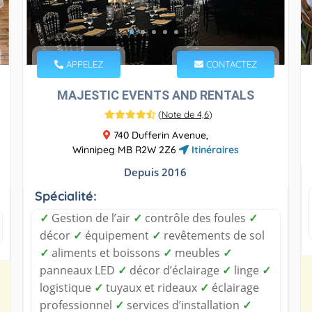
APPELEZ
CONTACTEZ
MAJESTIC EVENTS AND RENTALS
(
Note de 4,6
)
740 Dufferin Avenue,
Winnipeg MB R2W 2Z6
Itinéraires
Depuis 2016
Spécialité:
✓
Gestion de l’air
✓
contrôle des foules
✓
décor
✓
équipement
✓
revêtements de sol
✓
aliments et boissons
✓
meubles
✓
panneaux LED
✓
décor d’éclairage
✓
linge
✓
logistique
✓
tuyaux et rideaux
✓
éclairage
professionnel
✓
services d’installation
✓