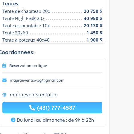
Tentes
Tente de chapiteau 20x
20 750 $
Tente High Peak 20x
40 950 $
Tente escamotable 10x
20 130 $
Tente 20x60
1 450 $
Tente à poteaux 40x40
1 900 $
Coordonnées:
Reservation en ligne
mayraeventswpg@gmail.com
mairaeventsrental.ca
(431) 777-4587
Du lundi au dimanche : de 9h à 22h