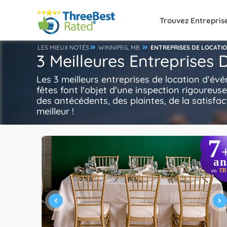
Trouvez Entrepris
LES MIEUX NOTÉS
WINNIPEG, MB
ENTREPRISES DE LOCATI
3 Meilleures Entreprise
Les 3 meilleurs entreprises de location d'é
fêtes font l'objet d'une inspection rigoureus
des antécédents, des plaintes, de la satisfact
meilleur !
7
an
en
TB