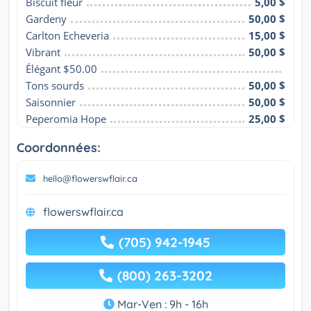
Biscuit fleur
5,00 $
Gardeny
50,00 $
Carlton Echeveria
15,00 $
Vibrant
50,00 $
Élégant $50.00
Tons sourds
50,00 $
Saisonnier
50,00 $
Peperomia Hope
25,00 $
Coordonnées:
hello@flowerswflair.ca
flowerswflair.ca
(705) 942-1945
(800) 263-3202
Mar-Ven : 9h - 16h