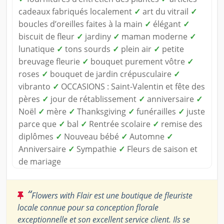
cadeaux fabriqués localement
✓
art du vitrail
✓
boucles d’oreilles faites à la main
✓
élégant
✓
biscuit de fleur
✓
jardiny
✓
maman moderne
✓
lunatique
✓
tons sourds
✓
plein air
✓
petite
breuvage fleurie
✓
bouquet purement vôtre
✓
roses
✓
bouquet de jardin crépusculaire
✓
vibranto
✓
OCCASIONS : Saint-Valentin et fête des
pères
✓
jour de rétablissement
✓
anniversaire
✓
Noël
✓
mère
✓
Thanksgiving
✓
funérailles
✓
juste
parce que
✓
bal
✓
Rentrée scolaire
✓
remise des
diplômes
✓
Nouveau bébé
✓
Automne
✓
Anniversaire
✓
Sympathie
✓
Fleurs de saison et
de mariage
“
Flowers with Flair est une boutique de fleuriste
locale connue pour sa conception florale
exceptionnelle et son excellent service client. Ils se