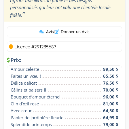
offrant une livraison fiable et des designs
personnalisés qui leur ont valu une clientèle locale
”
fidèle.
Avis
|
Donner un Avis
Licence #291235687
Prix:
Amour céleste
99,50 $
Faites un vœu !
65,50 $
Délice délicat
76,50 $
Câlins et baisers II
70,00 $
Bouquet d’amour éternel
96,00 $
Clin d’œil rose
81,00 $
Avec cœur
64,50 $
Panier de jardinière fleurie
64,99 $
Splendide printemps
79,00 $