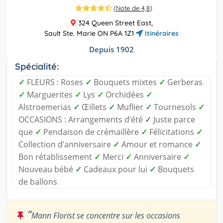
(
Note de 4,8
)
324 Queen Street East,
Sault Ste. Marie ON P6A 1Z1
Itinéraires
Depuis 1902
Spécialité:
✓
FLEURS : Roses
✓
Bouquets mixtes
✓
Gerberas
✓
Marguerites
✓
Lys
✓
Orchidées
✓
Alstroemerias
✓
Œillets
✓
Muflier
✓
Tournesols
✓
OCCASIONS : Arrangements d’été
✓
Juste parce
que
✓
Pendaison de crémaillère
✓
Félicitations
✓
Collection d’anniversaire
✓
Amour et romance
✓
Bon rétablissement
✓
Merci
✓
Anniversaire
✓
Nouveau bébé
✓
Cadeaux pour lui
✓
Bouquets
de ballons
“
Mann Florist se concentre sur les occasions