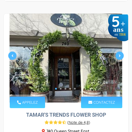
5
+
ans
en
TBR
APPELEZ
CONTACTEZ
TAMAR'S TRENDS FLOWER SHOP
(
Note de 4,8
)
740 Queen Street East,