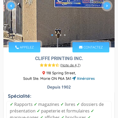
APPELEZ
CONTACTEZ
CLIFFE PRINTING INC.
(
Note de 4,7
)
118 Spring Street,
Sault Ste. Marie ON P6A 3A1
Itinéraires
Depuis 1902
Spécialité:
✓
Rapports
✓
magazines
✓
livres
✓
dossiers de
présentation
✓
papeterie et formulaires
✓
marque-pages
✓
affiches
✓
brochures
✓