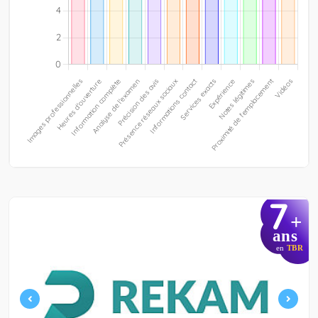
7
+
ans
en
TBR