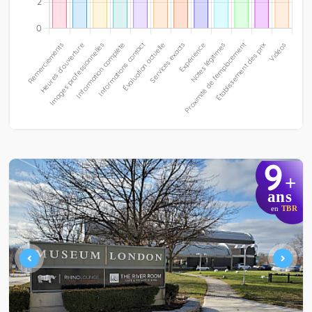
9
+
ans
en
TBR