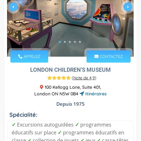
APPELEZ
CONTACTEZ
LONDON CHILDREN'S MUSEUM
(
Note de 4,9
)
100 Kellogg Lane, Suite 401,
London ON N5W 0B4
Itinéraires
Depuis 1975
Spécialité:
✓
Excursions autoguidées
✓
programmes
éducatifs sur place
✓
programmes éducatifs en
classe
✓
collection de jouets
✓
jeux
✓
casse-têtes