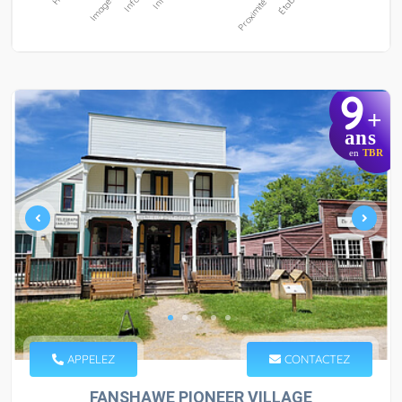
9
+
ans
en
TBR
APPELEZ
CONTACTEZ
FANSHAWE PIONEER VILLAGE