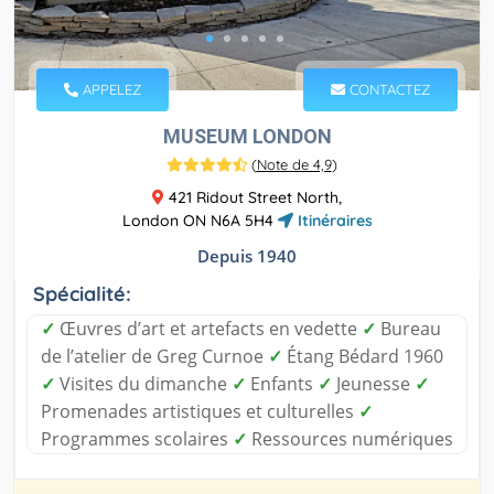
APPELEZ
CONTACTEZ
MUSEUM LONDON
(
Note de 4,9
)
421 Ridout Street North,
London ON N6A 5H4
Itinéraires
Depuis 1940
Spécialité:
✓
Œuvres d’art et artefacts en vedette
✓
Bureau
de l’atelier de Greg Curnoe
✓
Étang Bédard 1960
✓
Visites du dimanche
✓
Enfants
✓
Jeunesse
✓
Promenades artistiques et culturelles
✓
Programmes scolaires
✓
Ressources numériques