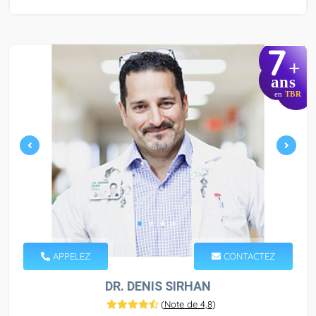
7
+
ans
en
TBR
APPELEZ
CONTACTEZ
DR. DENIS SIRHAN
(
Note de 4,8
)