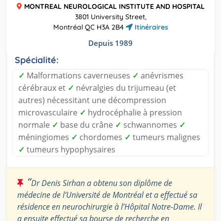
MONTREAL NEUROLOGICAL INSTITUTE AND HOSPITAL
3801 University Street,
Montréal QC H3A 2B4
Itinéraires
Depuis 1989
Spécialité:
✓
Malformations caverneuses
✓
anévrismes
cérébraux et
✓
névralgies du trijumeau (et
autres) nécessitant une décompression
microvasculaire
✓
hydrocéphalie à pression
normale
✓
base du crâne
✓
schwannomes
✓
méningiomes
✓
chordomes
✓
tumeurs malignes
✓
tumeurs hypophysaires
“
Dr Denis Sirhan a obtenu son diplôme de
médecine de l’Université de Montréal et a effectué sa
résidence en neurochirurgie à l’Hôpital Notre-Dame. Il
a ensuite effectué sa bourse de recherche en