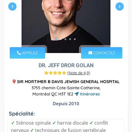
APPELEZ
CONTACTEZ
DR. JEFF DROR GOLAN
(
Note de 4,9
)
SIR MORTIMER B DAVIS JEWISH GENERAL HOSPITAL
3755 chemin Cote-Sainte-Catherine,
Montréal QC H3T 1E2
Itinéraires
Depuis 2010
Spécialité:
✓
Sténose spinale
✓
hernie discale
✓
conflit
nerveux
✓
techniques de fusion vertébrale