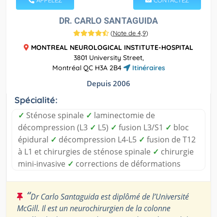
DR. CARLO SANTAGUIDA
(
Note de 4,9
)
MONTREAL NEUROLOGICAL INSTITUTE-HOSPITAL
3801 University Street,
Montréal QC H3A 2B4
Itinéraires
Depuis 2006
Spécialité:
✓
Sténose spinale
✓
laminectomie de
décompression (L3
✓
L5)
✓
fusion L3/S1
✓
bloc
épidural
✓
décompression L4-L5
✓
fusion de T12
à L1 et chirurgies de sténose spinale
✓
chirurgie
mini-invasive
✓
corrections de déformations
“
Dr Carlo Santaguida est diplômé de l’Université
McGill. Il est un neurochirurgien de la colonne