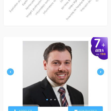
7
+
ans
en
TBR
APPELEZ
CONTACTEZ