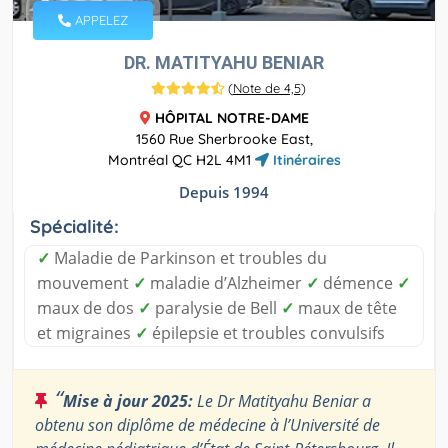
APPELEZ
DR. MATITYAHU BENIAR
(
Note de 4,5
)
HÔPITAL NOTRE-DAME
1560 Rue Sherbrooke East,
Montréal QC H2L 4M1
Itinéraires
Depuis 1994
Spécialité:
✓
Maladie de Parkinson et troubles du
mouvement
✓
maladie d’Alzheimer
✓
démence
✓
maux de dos
✓
paralysie de Bell
✓
maux de tête
et migraines
✓
épilepsie et troubles convulsifs
“
Mise à jour 2025:
Le Dr Matityahu Beniar a
obtenu son diplôme de médecine à l’Université de