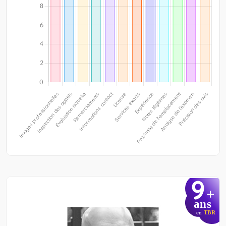
9
+
ans
en
TBR