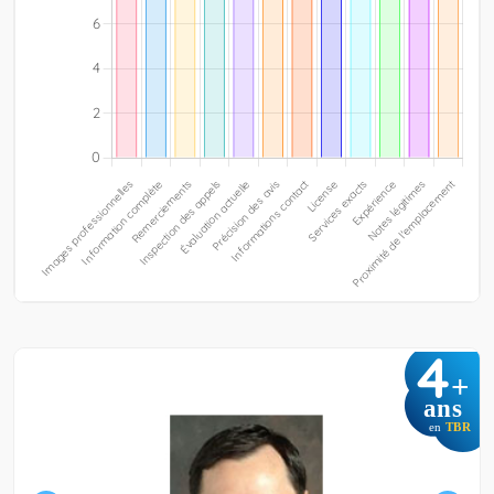
4
+
ans
en
TBR