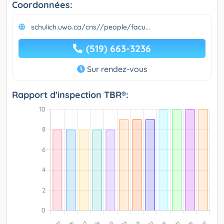
Coordonnées:
schulich.uwo.ca/cns//people/facu...
(519) 663-3236
Sur rendez-vous
Rapport d'inspection TBR®: