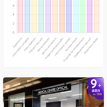
9
+
ans
en
TBR