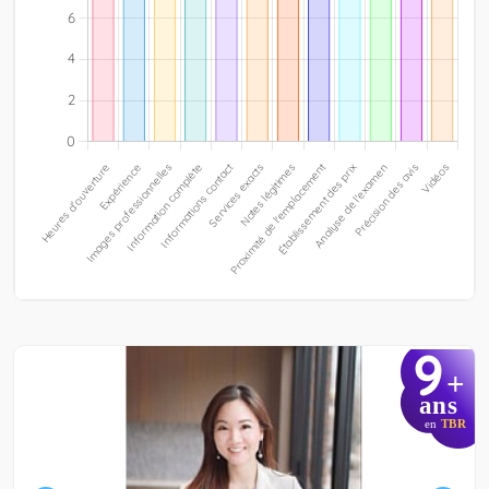
9
+
ans
en
TBR