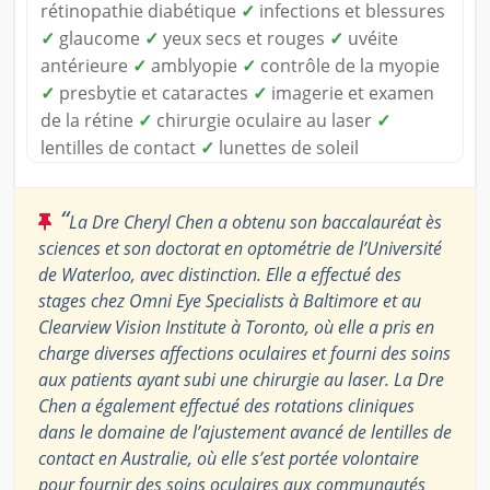
rétinopathie diabétique
✓
infections et blessures
✓
glaucome
✓
yeux secs et rouges
✓
uvéite
antérieure
✓
amblyopie
✓
contrôle de la myopie
✓
presbytie et cataractes
✓
imagerie et examen
de la rétine
✓
chirurgie oculaire au laser
✓
lentilles de contact
✓
lunettes de soleil
“
La Dre Cheryl Chen a obtenu son baccalauréat ès
sciences et son doctorat en optométrie de l’Université
de Waterloo, avec distinction. Elle a effectué des
stages chez Omni Eye Specialists à Baltimore et au
Clearview Vision Institute à Toronto, où elle a pris en
charge diverses affections oculaires et fourni des soins
aux patients ayant subi une chirurgie au laser. La Dre
Chen a également effectué des rotations cliniques
dans le domaine de l’ajustement avancé de lentilles de
contact en Australie, où elle s’est portée volontaire
pour fournir des soins oculaires aux communautés