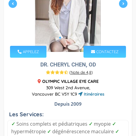
APPELEZ
CONTACTEZ
DR. CHERYL CHEN, OD
(
Note de 4,8
)
OLYMPIC VILLAGE EYE CARE
309 West 2nd Avenue,
Vancouver BC V5Y 1C9
Itinéraires
Depuis 2009
Les Services:
✓
Soins complets et pédiatriques
✓
myopie
✓
hypermétropie
✓
dégénérescence maculaire
✓