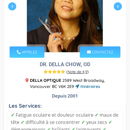
APPELEZ
CONTACTEZ
DR. DELLA CHOW, OD
(
Note de 4,9
)
DELLA OPTIQUE
2589 West Broadway,
Vancouver BC V6K 2E9
Itinéraires
Depuis 2001
Les Services:
✓
Fatigue oculaire et douleur oculaire
✓
maux de
tête
✓
difficulté à se concentrer
✓
yeux secs
✓
démangeaisons
✓
brûlants
✓
larmoyants
✓