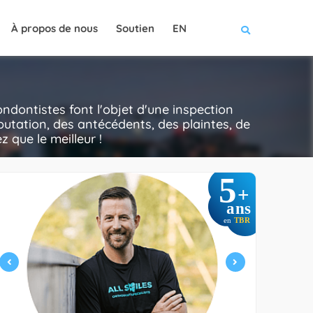
À propos de nous
Soutien
EN
dontistes font l'objet d'une inspection
putation, des antécédents, des plaintes, de
z que le meilleur !
5
+
ans
en
TBR