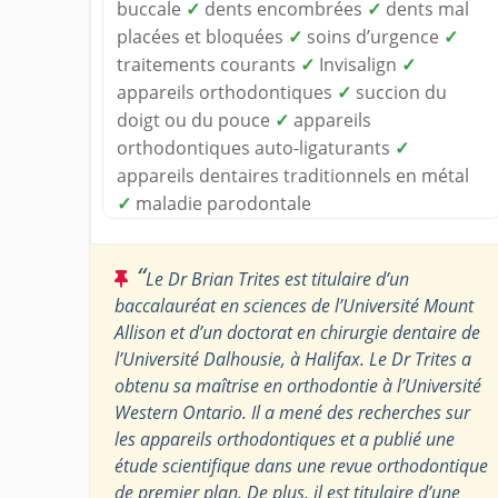
buccale
✓
dents encombrées
✓
dents mal
placées et bloquées
✓
soins d’urgence
✓
traitements courants
✓
Invisalign
✓
appareils orthodontiques
✓
succion du
doigt ou du pouce
✓
appareils
orthodontiques auto-ligaturants
✓
appareils dentaires traditionnels en métal
✓
maladie parodontale
“
Le Dr Brian Trites est titulaire d’un
baccalauréat en sciences de l’Université Mount
Allison et d’un doctorat en chirurgie dentaire de
l’Université Dalhousie, à Halifax. Le Dr Trites a
obtenu sa maîtrise en orthodontie à l’Université
Western Ontario. Il a mené des recherches sur
les appareils orthodontiques et a publié une
étude scientifique dans une revue orthodontique
de premier plan. De plus, il est titulaire d’une