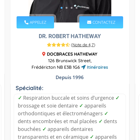
APPELEZ
CONTACTEZ
DR. ROBERT HATHEWAY
(
Note de 4,7
)
DOCBRACES HATHEWAY
126 Brunswick Street,
Frédéricton NB E3B 1G6
Itinéraires
Depuis 1996
Spécialité:
✓
Respiration buccale et soins d’urgence
✓
brossage et soie dentaire
✓
appareils
orthodontiques et électroménagers
✓
dents encombrées et mal placées
✓
dents
bouchées
✓
appareils dentaires
transparents et en céramique
✓
appareils