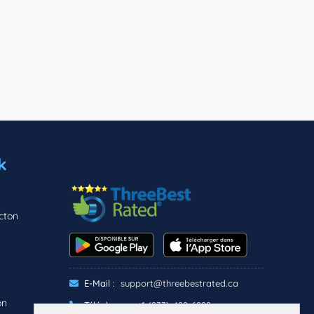
k
cton
E-Mail :
support@threebestrated.ca
on
Téléphone :
+1 (833)-488-6888