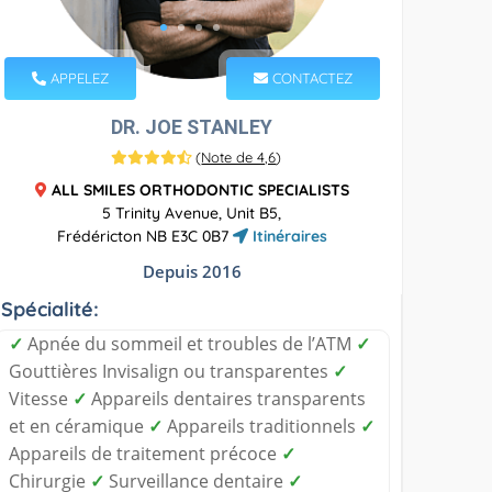
APPELEZ
CONTACTEZ
DR. JOE STANLEY
(
Note de 4,6
)
ALL SMILES ORTHODONTIC SPECIALISTS
5 Trinity Avenue, Unit B5,
Frédéricton NB E3C 0B7
Itinéraires
Depuis 2016
Spécialité:
✓
Apnée du sommeil et troubles de l’ATM
✓
Gouttières Invisalign ou transparentes
✓
Vitesse
✓
Appareils dentaires transparents
et en céramique
✓
Appareils traditionnels
✓
Appareils de traitement précoce
✓
Chirurgie
✓
Surveillance dentaire
✓