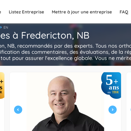
e
Listez Entreprise
Mettre à jour une entreprise
FAQ
EN
tes à Fredericton, NB
ton, NB, recommandés par des experts. Tous nos orthon
ification des commentaires, des évaluations, de la ré
e tout pour assurer l'excellence globale. Vous ne mérite
5
+
+
s
ans
R
en
TBR