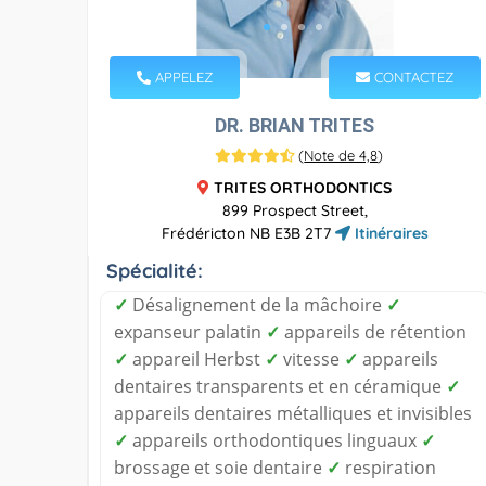
APPELEZ
CONTACTEZ
DR. BRIAN TRITES
(
Note de 4,8
)
TRITES ORTHODONTICS
899 Prospect Street,
Frédéricton NB E3B 2T7
Itinéraires
Spécialité:
✓
Désalignement de la mâchoire
✓
expanseur palatin
✓
appareils de rétention
✓
appareil Herbst
✓
vitesse
✓
appareils
dentaires transparents et en céramique
✓
appareils dentaires métalliques et invisibles
✓
appareils orthodontiques linguaux
✓
brossage et soie dentaire
✓
respiration