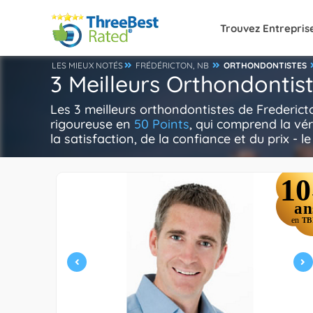
Trouvez Entrepris
LES MIEUX NOTÉS
FRÉDÉRICTON, NB
ORTHONDONTISTES
3 Meilleurs Orthondontis
Les 3 meilleurs orthondontistes de Frederic
rigoureuse en
50 Points
, qui comprend la vér
la satisfaction, de la confiance et du prix - l
10
an
en
TB