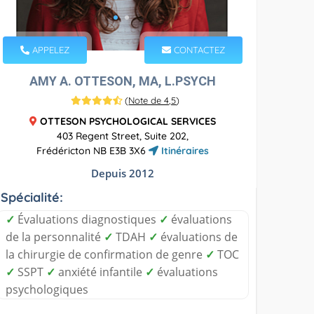
APPELEZ
CONTACTEZ
AMY A. OTTESON, MA, L.PSYCH
(
Note de 4,5
)
OTTESON PSYCHOLOGICAL SERVICES
403 Regent Street, Suite 202,
Frédéricton NB E3B 3X6
Itinéraires
Depuis 2012
Spécialité:
✓
Évaluations diagnostiques
✓
évaluations
de la personnalité
✓
TDAH
✓
évaluations de
la chirurgie de confirmation de genre
✓
TOC
✓
SSPT
✓
anxiété infantile
✓
évaluations
psychologiques