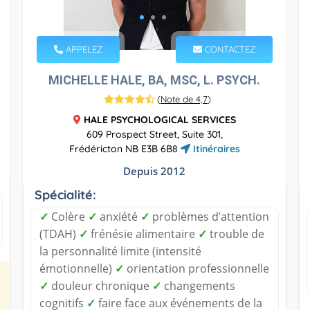
APPELEZ
CONTACTEZ
MICHELLE HALE, BA, MSC, L. PSYCH.
(
Note de 4,7
)
HALE PSYCHOLOGICAL SERVICES
609 Prospect Street, Suite 301,
Frédéricton NB E3B 6B8
Itinéraires
Depuis 2012
Spécialité:
✓
Colère
✓
anxiété
✓
problèmes d’attention
(TDAH)
✓
frénésie alimentaire
✓
trouble de
la personnalité limite (intensité
émotionnelle)
✓
orientation professionnelle
✓
douleur chronique
✓
changements
cognitifs
✓
faire face aux événements de la