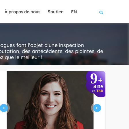
À propos de nous
Soutien
EN
gues font l'objet d'une inspection
putation, des antécédents, des plaintes, de
z que le meilleur !
9
+
ans
en
TBR