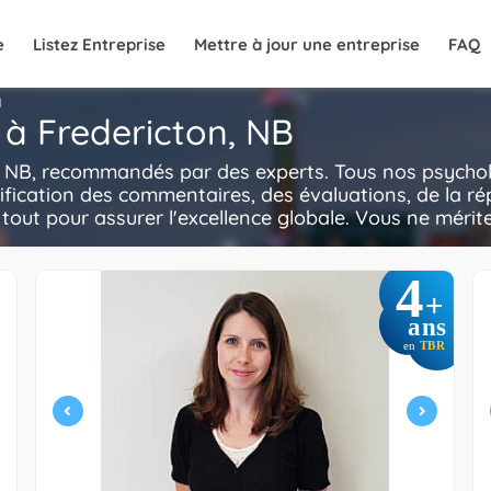
e
Listez Entreprise
Mettre à jour une entreprise
FAQ
N
 à Fredericton, NB
, NB, recommandés par des experts. Tous nos psycholo
ification des commentaires, des évaluations, de la ré
e tout pour assurer l'excellence globale. Vous ne mérite
4
+
ans
en
TBR