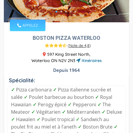
APPELEZ
BOSTON PIZZA WATERLOO
(
Note de 4,8
)
597 King Street North,
Waterloo ON N2V 2N3
Itinéraires
Depuis 1964
Spécialité:
✓
Pizza carbonara
✓
Pizza italienne sucrée et
salée
✓
Poulet barbecue au bourbon
✓
Royal
Hawaiian
✓
Perogy épicé
✓
Pepperoni
✓
The
Meateor
✓
Végétarien
✓
Méditerranéen
✓
Deluxe
✓
Hawaïen
✓
Poulet tropical
✓
Sandwich au
poulet frit au miel et à l’aneth
✓
Boston Brute
✓