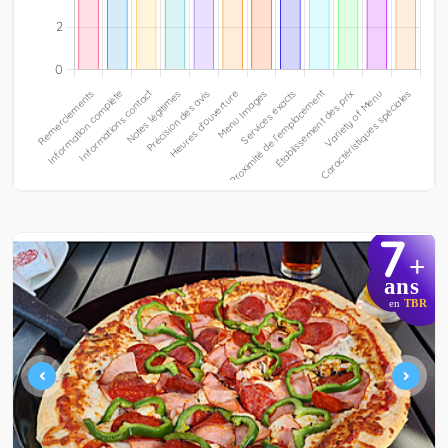
7
+
ans
en
TBR