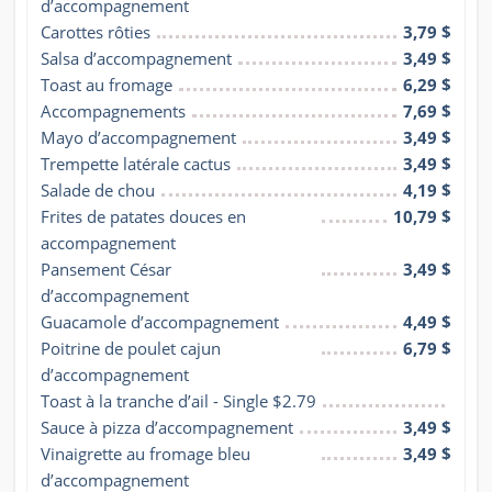
d’accompagnement
Carottes rôties
3,79 $
Salsa d’accompagnement
3,49 $
Toast au fromage
6,29 $
Accompagnements
7,69 $
Mayo d’accompagnement
3,49 $
Trempette latérale cactus
3,49 $
Salade de chou
4,19 $
Frites de patates douces en 
10,79 $
accompagnement
Pansement César 
3,49 $
d’accompagnement
Guacamole d’accompagnement
4,49 $
Poitrine de poulet cajun 
6,79 $
d’accompagnement
Toast à la tranche d’ail - Single $2.79
Sauce à pizza d’accompagnement
3,49 $
Vinaigrette au fromage bleu 
3,49 $
d’accompagnement