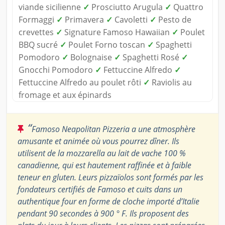
viande sicilienne
✓
Prosciutto Arugula
✓
Quattro
Formaggi
✓
Primavera
✓
Cavoletti
✓
Pesto de
crevettes
✓
Signature Famoso Hawaiian
✓
Poulet
BBQ sucré
✓
Poulet Forno toscan
✓
Spaghetti
Pomodoro
✓
Bolognaise
✓
Spaghetti Rosé
✓
Gnocchi Pomodoro
✓
Fettuccine Alfredo
✓
Fettuccine Alfredo au poulet rôti
✓
Raviolis au
fromage et aux épinards
“
Famoso Neapolitan Pizzeria a une atmosphère
amusante et animée où vous pourrez dîner. Ils
utilisent de la mozzarella au lait de vache 100 %
canadienne, qui est hautement raffinée et à faible
teneur en gluten. Leurs pizzaïolos sont formés par les
fondateurs certifiés de Famoso et cuits dans un
authentique four en forme de cloche importé d’Italie
pendant 90 secondes à 900 ° F. Ils proposent des