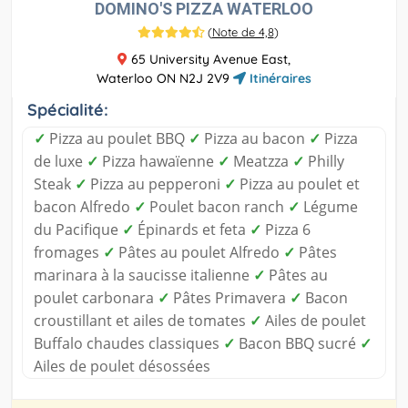
DOMINO'S PIZZA WATERLOO
(
Note de 4,8
)
65 University Avenue East,
Waterloo ON N2J 2V9
Itinéraires
Spécialité:
✓
Pizza au poulet BBQ
✓
Pizza au bacon
✓
Pizza
de luxe
✓
Pizza hawaïenne
✓
Meatzza
✓
Philly
Steak
✓
Pizza au pepperoni
✓
Pizza au poulet et
bacon Alfredo
✓
Poulet bacon ranch
✓
Légume
du Pacifique
✓
Épinards et feta
✓
Pizza 6
fromages
✓
Pâtes au poulet Alfredo
✓
Pâtes
marinara à la saucisse italienne
✓
Pâtes au
poulet carbonara
✓
Pâtes Primavera
✓
Bacon
croustillant et ailes de tomates
✓
Ailes de poulet
Buffalo chaudes classiques
✓
Bacon BBQ sucré
✓
Ailes de poulet désossées