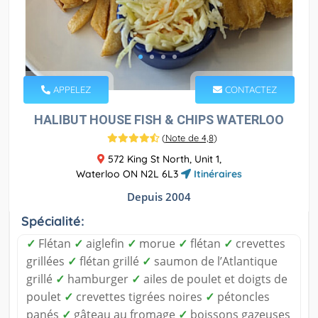
APPELEZ
CONTACTEZ
HALIBUT HOUSE FISH & CHIPS WATERLOO
(
Note de 4,8
)
572 King St North, Unit 1,
Waterloo ON N2L 6L3
Itinéraires
Depuis 2004
Spécialité:
✓
Flétan
✓
aiglefin
✓
morue
✓
flétan
✓
crevettes
grillées
✓
flétan grillé
✓
saumon de l’Atlantique
grillé
✓
hamburger
✓
ailes de poulet et doigts de
poulet
✓
crevettes tigrées noires
✓
pétoncles
panés
✓
gâteau au fromage
✓
boissons gazeuses