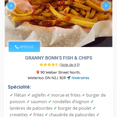
APPELEZ
GRANNY BONN'S FISH & CHIPS
(
Note de 4,9
)
90 Weber Street North,
Waterloo ON N2J 3G9
Itinéraires
Spécialité:
✓
Flétan
✓
aiglefin
✓
morue et frites
✓
burger de
poisson
✓
saumon
✓
rondelles d’oignon
✓
lanières de palourdes
✓
burger de poulet
✓
crevettes
✓
frites
✓
chaudrée de palourdes
✓