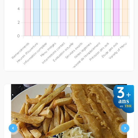
3
+
ans
en
TBR