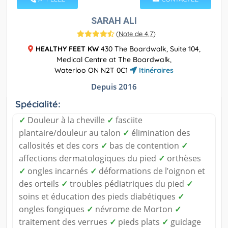
SARAH ALI
(
Note de 4,7
)
HEALTHY FEET KW
430 The Boardwalk, Suite 104,
Medical Centre at The Boardwalk,
Waterloo ON N2T 0C1
Itinéraires
Depuis 2016
Spécialité:
✓
Douleur à la cheville
✓
fasciite
plantaire/douleur au talon
✓
élimination des
callosités et des cors
✓
bas de contention
✓
affections dermatologiques du pied
✓
orthèses
✓
ongles incarnés
✓
déformations de l’oignon et
des orteils
✓
troubles pédiatriques du pied
✓
soins et éducation des pieds diabétiques
✓
ongles fongiques
✓
névrome de Morton
✓
traitement des verrues
✓
pieds plats
✓
guidage