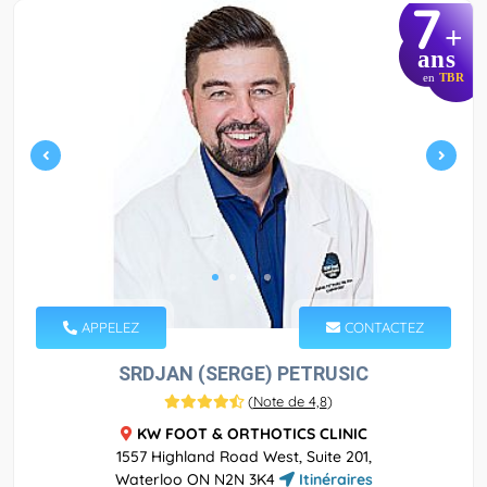
7
+
ans
en
TBR
APPELEZ
CONTACTEZ
SRDJAN (SERGE) PETRUSIC
(
Note de 4,8
)
KW FOOT & ORTHOTICS CLINIC
1557 Highland Road West, Suite 201,
Waterloo ON N2N 3K4
Itinéraires