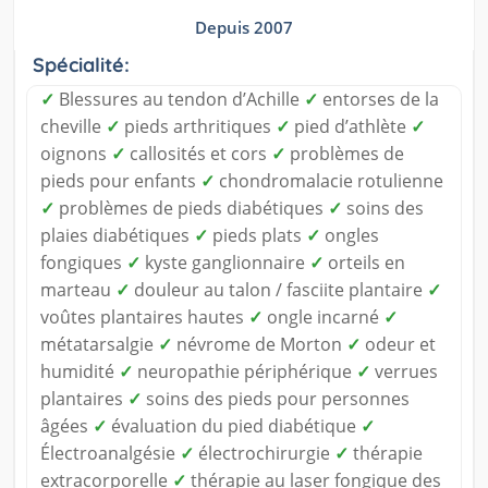
Depuis 2007
Spécialité:
✓
Blessures au tendon d’Achille
✓
entorses de la
cheville
✓
pieds arthritiques
✓
pied d’athlète
✓
oignons
✓
callosités et cors
✓
problèmes de
pieds pour enfants
✓
chondromalacie rotulienne
✓
problèmes de pieds diabétiques
✓
soins des
plaies diabétiques
✓
pieds plats
✓
ongles
fongiques
✓
kyste ganglionnaire
✓
orteils en
marteau
✓
douleur au talon / fasciite plantaire
✓
voûtes plantaires hautes
✓
ongle incarné
✓
métatarsalgie
✓
névrome de Morton
✓
odeur et
humidité
✓
neuropathie périphérique
✓
verrues
plantaires
✓
soins des pieds pour personnes
âgées
✓
évaluation du pied diabétique
✓
Électroanalgésie
✓
électrochirurgie
✓
thérapie
extracorporelle
✓
thérapie au laser fongique des