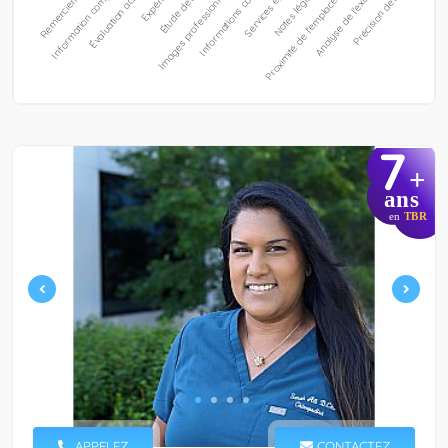
7
+
ans
en
TBR
APPELEZ
CONTACTEZ