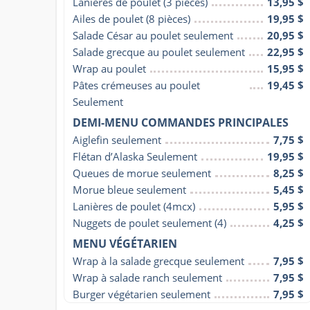
Lanières de poulet (3 pièces)
13,95 $
Ailes de poulet (8 pièces)
19,95 $
Salade César au poulet seulement
20,95 $
Salade grecque au poulet seulement
22,95 $
Wrap au poulet
15,95 $
Pâtes crémeuses au poulet 
19,45 $
Seulement
DEMI-MENU COMMANDES PRINCIPALES
Aiglefin seulement
7,75 $
Flétan d’Alaska Seulement
19,95 $
Queues de morue seulement
8,25 $
Morue bleue seulement
5,45 $
Lanières de poulet (4mcx)
5,95 $
Nuggets de poulet seulement (4)
4,25 $
MENU VÉGÉTARIEN
Wrap à la salade grecque seulement
7,95 $
Wrap à salade ranch seulement
7,95 $
Burger végétarien seulement
7,95 $