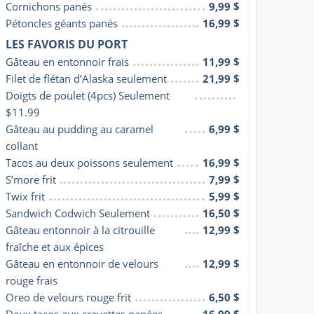
Cornichons panés
9,99 $
Pétoncles géants panés
16,99 $
LES FAVORIS DU PORT
Gâteau en entonnoir frais
11,99 $
Filet de flétan d’Alaska seulement
21,99 $
Doigts de poulet (4pcs) Seulement 
$11.99
Gâteau au pudding au caramel 
6,99 $
collant
Tacos au deux poissons seulement
16,99 $
S’more frit
7,99 $
Twix frit
5,99 $
Sandwich Codwich Seulement
16,50 $
Gâteau entonnoir à la citrouille 
12,99 $
fraîche et aux épices
Gâteau en entonnoir de velours 
12,99 $
rouge frais
Oreo de velours rouge frit
6,50 $
Deux tacos aux crevettes panées 
16,99 $