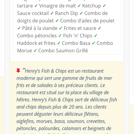
tartare
✓
Vinaigre de malt
✓
Ketchup
✓
Sauce cocktail
✓
Ranch Dip
✓
Combo de
doigts de poulet
✓
Combo d’ailes de poulet
✓
Pâté à la viande
✓
Frites et sauce
✓
Combo pétoncles
✓
Fish 'n' Chips
✓
Haddock et frites
✓
Combo Basa
✓
Combo
Morue
✓
Combo Saumon Grillé
“
Henry’s Fish & Chips est un restaurant
moderne qui sert une gamme de fruits de mer
frits et de salades à ses précieux clients. Le
restaurant est situé sur la place du village de
hêtres. Henry’s Fish & Chips sert de délicieux fish
and chips depuis plus de 20 ans. Les clients
peuvent déguster leurs délicieux flétans,
aiglefins, morues, basa, saumon, crevettes,
pétoncles, palourdes, calamars et beignets de