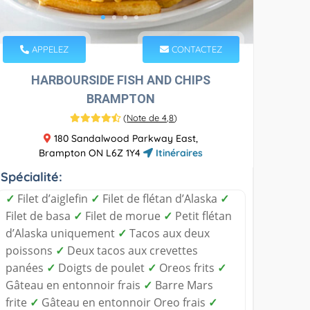
APPELEZ
CONTACTEZ
HARBOURSIDE FISH AND CHIPS
BRAMPTON
(
Note de 4,8
)
180 Sandalwood Parkway East,
Brampton ON L6Z 1Y4
Itinéraires
Spécialité:
✓
Filet d’aiglefin
✓
Filet de flétan d’Alaska
✓
Filet de basa
✓
Filet de morue
✓
Petit flétan
d’Alaska uniquement
✓
Tacos aux deux
poissons
✓
Deux tacos aux crevettes
panées
✓
Doigts de poulet
✓
Oreos frits
✓
Gâteau en entonnoir frais
✓
Barre Mars
frite
✓
Gâteau en entonnoir Oreo frais
✓