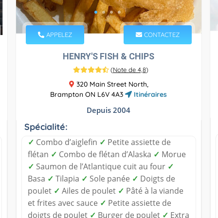
APPELEZ
CONTACTEZ
HENRY'S FISH & CHIPS
(
Note de 4,8
)
320 Main Street North,
Brampton ON L6V 4A3
Itinéraires
Depuis 2004
Spécialité:
✓
Combo d’aiglefin
✓
Petite assiette de
flétan
✓
Combo de flétan d’Alaska
✓
Morue
✓
Saumon de l’Atlantique cuit au four
✓
Basa
✓
Tilapia
✓
Sole panée
✓
Doigts de
poulet
✓
Ailes de poulet
✓
Pâté à la viande
et frites avec sauce
✓
Petite assiette de
doigts de poulet
✓
Burger de poulet
✓
Extra