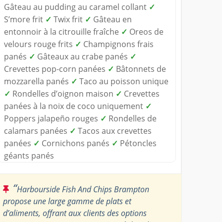
Gâteau au pudding au caramel collant
✓
S’more frit
✓
Twix frit
✓
Gâteau en
entonnoir à la citrouille fraîche
✓
Oreos de
velours rouge frits
✓
Champignons frais
panés
✓
Gâteaux au crabe panés
✓
Crevettes pop-corn panées
✓
Bâtonnets de
mozzarella panés
✓
Taco au poisson unique
✓
Rondelles d’oignon maison
✓
Crevettes
panées à la noix de coco uniquement
✓
Poppers jalapeño rouges
✓
Rondelles de
calamars panées
✓
Tacos aux crevettes
panées
✓
Cornichons panés
✓
Pétoncles
géants panés
“
Harbourside Fish And Chips Brampton
propose une large gamme de plats et
d’aliments, offrant aux clients des options