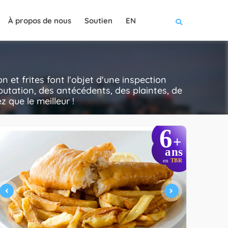
À propos de nous
Soutien
EN
et frites font l'objet d'une inspection
putation, des antécédents, des plaintes, de
z que le meilleur !
6
+
ans
en
TBR