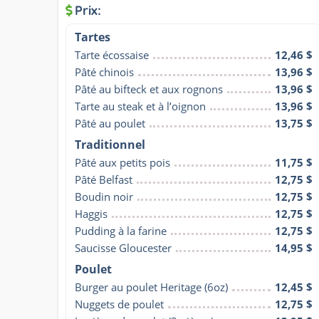
Prix:
Tartes
Tarte écossaise
12,46 $
Pâté chinois
13,96 $
Pâté au bifteck et aux rognons
13,96 $
Tarte au steak et à l’oignon
13,96 $
Pâté au poulet
13,75 $
Traditionnel
Pâté aux petits pois
11,75 $
Pâté Belfast
12,75 $
Boudin noir
12,75 $
Haggis
12,75 $
Pudding à la farine
12,75 $
Saucisse Gloucester
14,95 $
Poulet
Burger au poulet Heritage (6oz)
12,45 $
Nuggets de poulet
12,75 $