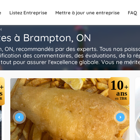
e
Listez Entreprise
Mettre à jour une entreprise
FAQ
N
rites à Brampton, ON
n, ON, recommandés par des experts. Tous nos poisson 
ification des commentaires, des évaluations, de la ré
e tout pour assurer l'excellence globale. Vous ne mérite
10
+
+
s
ans
R
en
TBR