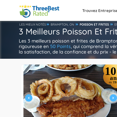
Trouvez Entrepris
LES MIEUX NOTÉS
BRAMPTON, ON
POISSON ET FRITES
E
3 Meilleurs Poisson Et F
Les 3 meilleurs poisson et frites de Brampto
rigoureuse en
50 Points
, qui comprend la vér
la satisfaction, de la confiance et du prix - l
10
an
en
TB