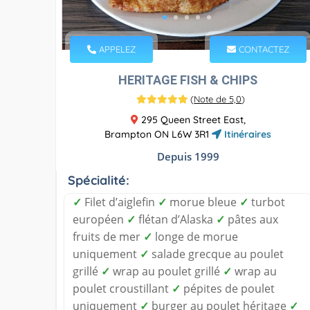
APPELEZ
CONTACTEZ
HERITAGE FISH & CHIPS
(
Note de 5,0
)
295 Queen Street East,
Brampton ON L6W 3R1
Itinéraires
Depuis 1999
Spécialité:
✓
Filet d’aiglefin
✓
morue bleue
✓
turbot
européen
✓
flétan d’Alaska
✓
pâtes aux
fruits de mer
✓
longe de morue
uniquement
✓
salade grecque au poulet
grillé
✓
wrap au poulet grillé
✓
wrap au
poulet croustillant
✓
pépites de poulet
uniquement
✓
burger au poulet héritage
✓