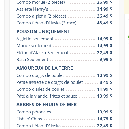
Combo morue (2 pièces)
26,99 $
Assiette Henry’s
34,99 $
Combo aiglefin (2 pièces)
26,49 $
Combo flétan d’Alaska (2 mcx)
43,49 $
POISSON UNIQUEMENT
Aiglefin seulement
14,99 $
Morue seulement
14,99 $
Flétan d’Alaska Seulement
22,49 $
Basa Seulement
9,99 $
AMOUREUX DE LA TERRE
Combo doigts de poulet
10,99 $
Petite assiette de doigts de poulet
8,49 $
Combo d’ailes de poulet
11,99 $
Pâté à la viande, frites et sauce
10,99 $
ARBRES DE FRUITS DE MER
Combo pétoncles
10,99 $
Fish 'n' Chips
14,75 $
Combo flétan d’Alaska
22,49 $