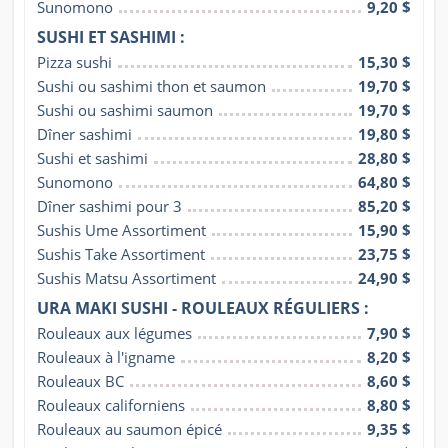
Sunomono
9,20 $
SUSHI ET SASHIMI :
Pizza sushi
15,30 $
Sushi ou sashimi thon et saumon
19,70 $
Sushi ou sashimi saumon
19,70 $
Dîner sashimi
19,80 $
Sushi et sashimi
28,80 $
Sunomono
64,80 $
Dîner sashimi pour 3
85,20 $
Sushis Ume Assortiment
15,90 $
Sushis Take Assortiment
23,75 $
Sushis Matsu Assortiment
24,90 $
URA MAKI SUSHI - ROULEAUX RÉGULIERS :
Rouleaux aux légumes
7,90 $
Rouleaux à l'igname
8,20 $
Rouleaux BC
8,60 $
Rouleaux californiens
8,80 $
Rouleaux au saumon épicé
9,35 $