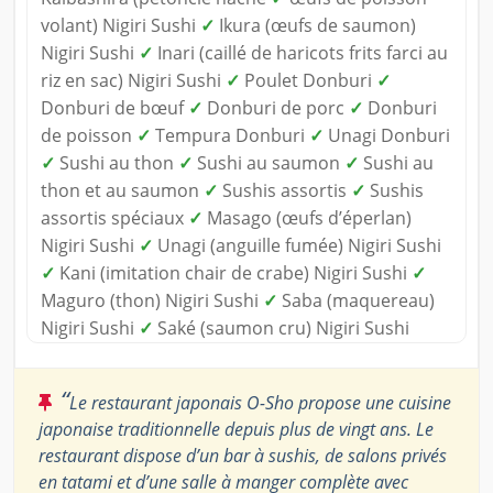
volant) Nigiri Sushi
✓
Ikura (œufs de saumon)
Nigiri Sushi
✓
Inari (caillé de haricots frits farci au
riz en sac) Nigiri Sushi
✓
Poulet Donburi
✓
Donburi de bœuf
✓
Donburi de porc
✓
Donburi
de poisson
✓
Tempura Donburi
✓
Unagi Donburi
✓
Sushi au thon
✓
Sushi au saumon
✓
Sushi au
thon et au saumon
✓
Sushis assortis
✓
Sushis
assortis spéciaux
✓
Masago (œufs d’éperlan)
Nigiri Sushi
✓
Unagi (anguille fumée) Nigiri Sushi
✓
Kani (imitation chair de crabe) Nigiri Sushi
✓
Maguro (thon) Nigiri Sushi
✓
Saba (maquereau)
Nigiri Sushi
✓
Saké (saumon cru) Nigiri Sushi
“
Le restaurant japonais O-Sho propose une cuisine
japonaise traditionnelle depuis plus de vingt ans. Le
restaurant dispose d’un bar à sushis, de salons privés
en tatami et d’une salle à manger complète avec