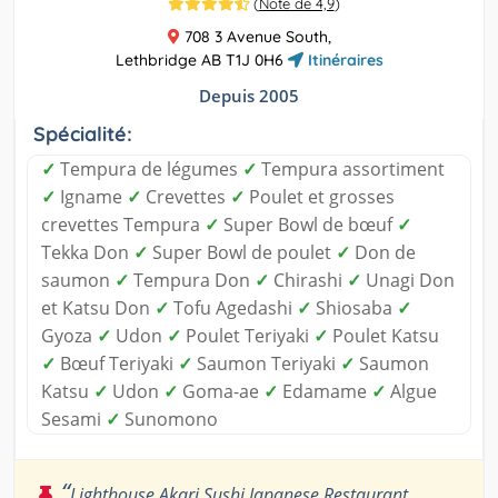
(
Note de 4,9
)
708 3 Avenue South,
Lethbridge AB T1J 0H6
Itinéraires
Depuis 2005
Spécialité:
✓
Tempura de légumes
✓
Tempura assortiment
✓
Igname
✓
Crevettes
✓
Poulet et grosses
crevettes Tempura
✓
Super Bowl de bœuf
✓
Tekka Don
✓
Super Bowl de poulet
✓
Don de
saumon
✓
Tempura Don
✓
Chirashi
✓
Unagi Don
et Katsu Don
✓
Tofu Agedashi
✓
Shiosaba
✓
Gyoza
✓
Udon
✓
Poulet Teriyaki
✓
Poulet Katsu
✓
Bœuf Teriyaki
✓
Saumon Teriyaki
✓
Saumon
Katsu
✓
Udon
✓
Goma-ae
✓
Edamame
✓
Algue
Sesami
✓
Sunomono
“
Lighthouse Akari Sushi Japanese Restaurant