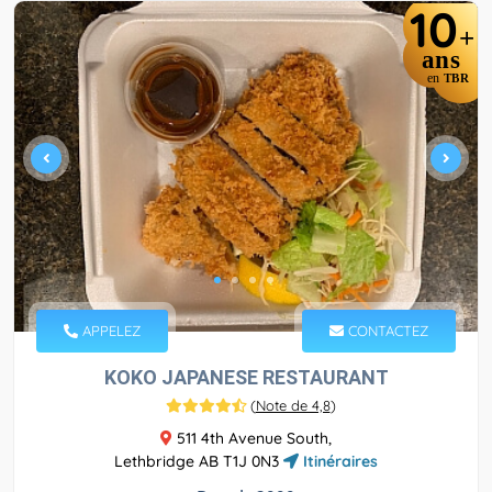
10
+
ans
en
TBR
APPELEZ
CONTACTEZ
KOKO JAPANESE RESTAURANT
(
Note de 4,8
)
511 4th Avenue South,
Lethbridge AB T1J 0N3
Itinéraires