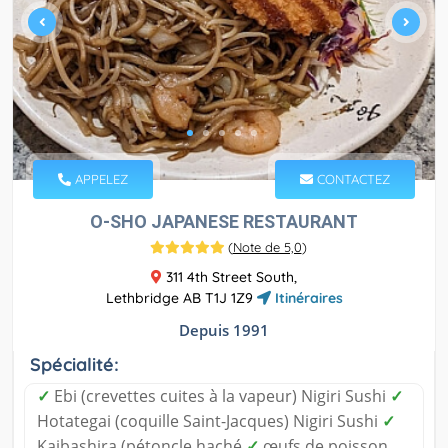
APPELEZ
CONTACTEZ
O-SHO JAPANESE RESTAURANT
(
Note de 5,0
)
311 4th Street South,
Lethbridge AB T1J 1Z9
Itinéraires
Depuis 1991
Spécialité:
✓
Ebi (crevettes cuites à la vapeur) Nigiri Sushi
✓
Hotategai (coquille Saint-Jacques) Nigiri Sushi
✓
Kaibashira (pétoncle haché
✓
œufs de poisson