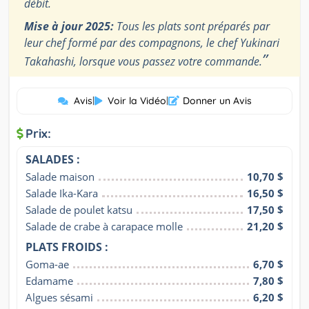
débit.
Mise à jour 2025:
Tous les plats sont préparés par
leur chef formé par des compagnons, le chef Yukinari
”
Takahashi, lorsque vous passez votre commande.
Avis
|
Voir la Vidéo
|
Donner un Avis
Prix:
SALADES :
Salade maison
10,70 $
Salade Ika-Kara
16,50 $
Salade de poulet katsu
17,50 $
Salade de crabe à carapace molle
21,20 $
PLATS FROIDS :
Goma-ae
6,70 $
Edamame
7,80 $
Algues sésami
6,20 $