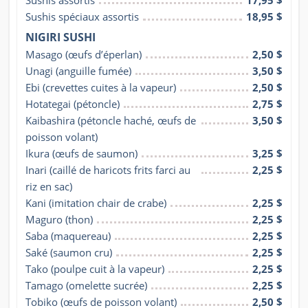
Sushis assortis
17,95 $
Sushis spéciaux assortis
18,95 $
NIGIRI SUSHI
Masago (œufs d’éperlan)
2,50 $
Unagi (anguille fumée)
3,50 $
Ebi (crevettes cuites à la vapeur)
2,50 $
Hotategai (pétoncle)
2,75 $
Kaibashira (pétoncle haché, œufs de 
3,50 $
poisson volant)
Ikura (œufs de saumon)
3,25 $
Inari (caillé de haricots frits farci au 
2,25 $
riz en sac)
Kani (imitation chair de crabe)
2,25 $
Maguro (thon)
2,25 $
Saba (maquereau)
2,25 $
Saké (saumon cru)
2,25 $
Tako (poulpe cuit à la vapeur)
2,25 $
Tamago (omelette sucrée)
2,25 $
Tobiko (œufs de poisson volant)
2,50 $