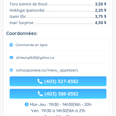
Toro (ventre de thon)
3,50 $
Hokkigai (palourde)
2,25 $
Izami Ebi
3,75 $
Inari Surprise
4,50 $
Coordonnées:
Commande en ligne
dcheung1628@yahoo.ca
oshojapanese.ca/menu_appetizers
(403) 327-8382
(403) 388-8382
Mar-Jeu : 11h30 - 14h30|16h - 20h
Ven : 11h30 à 14h30|16h à 21h