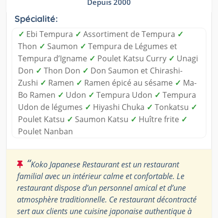
Depuis 2000
Spécialité:
✓
Ebi Tempura
✓
Assortiment de Tempura
✓
Thon
✓
Saumon
✓
Tempura de Légumes et
Tempura d’Igname
✓
Poulet Katsu Curry
✓
Unagi
Don
✓
Thon Don
✓
Don Saumon et Chirashi-
Zushi
✓
Ramen
✓
Ramen épicé au sésame
✓
Ma-
Bo Ramen
✓
Udon
✓
Tempura Udon
✓
Tempura
Udon de légumes
✓
Hiyashi Chuka
✓
Tonkatsu
✓
Poulet Katsu
✓
Saumon Katsu
✓
Huître frite
✓
Poulet Nanban
“
Koko Japanese Restaurant est un restaurant
familial avec un intérieur calme et confortable. Le
restaurant dispose d’un personnel amical et d’une
atmosphère traditionnelle. Ce restaurant décontracté
sert aux clients une cuisine japonaise authentique à