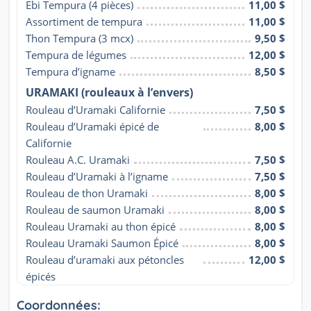
Ebi Tempura (4 pièces)
11,00 $
Assortiment de tempura
11,00 $
Thon Tempura (3 mcx)
9,50 $
Tempura de légumes
12,00 $
Tempura d’igname
8,50 $
URAMAKI (rouleaux à l’envers)
Rouleau d’Uramaki Californie
7,50 $
Rouleau d’Uramaki épicé de 
8,00 $
Californie
Rouleau A.C. Uramaki
7,50 $
Rouleau d’Uramaki à l’igname
7,50 $
Rouleau de thon Uramaki
8,00 $
Rouleau de saumon Uramaki
8,00 $
Rouleau Uramaki au thon épicé
8,00 $
Rouleau Uramaki Saumon Épicé
8,00 $
Rouleau d’uramaki aux pétoncles 
12,00 $
épicés
Coordonnées: