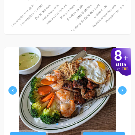
8
+
ans
en
TBR