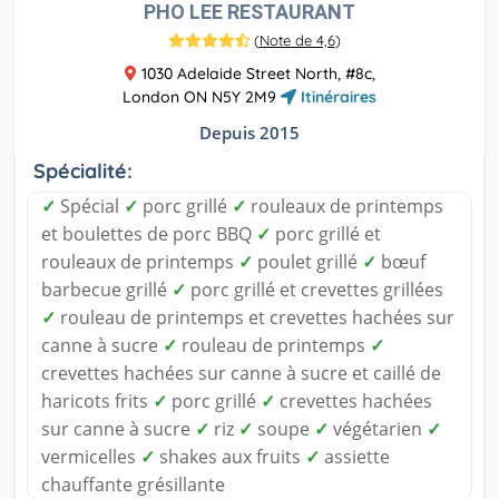
PHO LEE RESTAURANT
(
Note de 4,6
)
1030 Adelaide Street North, #8c,
London ON N5Y 2M9
Itinéraires
Depuis 2015
Spécialité:
✓
Spécial
✓
porc grillé
✓
rouleaux de printemps
et boulettes de porc BBQ
✓
porc grillé et
rouleaux de printemps
✓
poulet grillé
✓
bœuf
barbecue grillé
✓
porc grillé et crevettes grillées
✓
rouleau de printemps et crevettes hachées sur
canne à sucre
✓
rouleau de printemps
✓
crevettes hachées sur canne à sucre et caillé de
haricots frits
✓
porc grillé
✓
crevettes hachées
sur canne à sucre
✓
riz
✓
soupe
✓
végétarien
✓
vermicelles
✓
shakes aux fruits
✓
assiette
chauffante grésillante