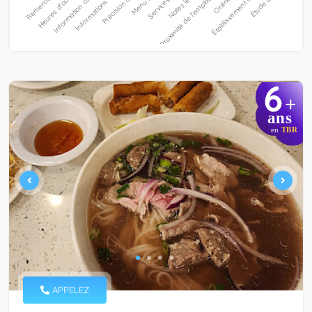
6
+
ans
en
TBR
APPELEZ