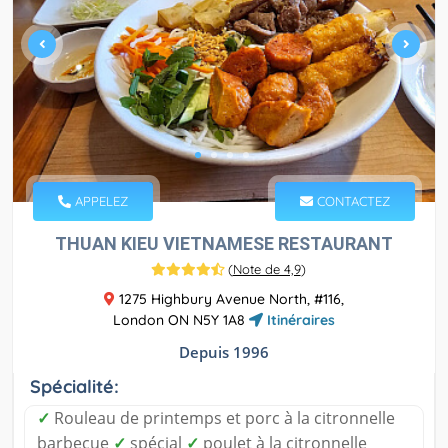
APPELEZ
CONTACTEZ
THUAN KIEU VIETNAMESE RESTAURANT
(
Note de 4,9
)
1275 Highbury Avenue North, #116,
London ON N5Y 1A8
Itinéraires
Depuis 1996
Spécialité:
✓
Rouleau de printemps et porc à la citronnelle
barbecue
✓
spécial
✓
poulet à la citronnelle