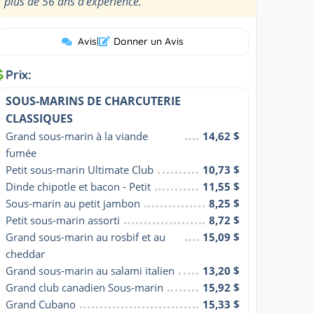
plus de 56 ans d’expérience.
Avis
|
Donner un Avis
Prix:
SOUS-MARINS DE CHARCUTERIE
CLASSIQUES
Grand sous-marin à la viande 
14,62 $
fumée
Petit sous-marin Ultimate Club
10,73 $
Dinde chipotle et bacon - Petit
11,55 $
Sous-marin au petit jambon
8,25 $
Petit sous-marin assorti
8,72 $
Grand sous-marin au rosbif et au 
15,09 $
cheddar
Grand sous-marin au salami italien
13,20 $
Grand club canadien Sous-marin
15,92 $
Grand Cubano
15,33 $