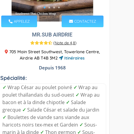
APPELEZ
CONTACTEZ
MR.SUB AIRDRIE
(
Note de 4,8
)
705 Main Street Southwest, Towerlane Centre,
Airdrie AB T4B 3M2
Itinéraires
Depuis 1968
Spécialité:
✓
Wrap César au poulet poivré
✓
Wrap au
poulet thaïlandais du sud-ouest
✓
Wrap au
bacon et à la dinde chipotle
✓
Salade
grecque
✓
Salade César et salade du jardin
✓
Boulettes de viande sans viande aux
haricots noirs tex-mex et Gardein
✓
Sous-
marin à la dinde
✓
Thon germon
✓
Sous-