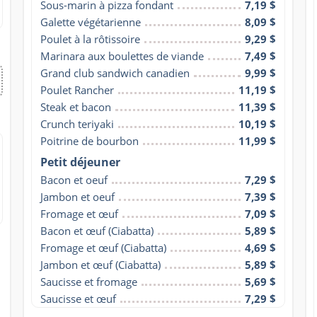
Sous-marin à pizza fondant
7,19 $
Galette végétarienne
8,09 $
Poulet à la rôtissoire
9,29 $
Marinara aux boulettes de viande
7,49 $
Grand club sandwich canadien
9,99 $
Poulet Rancher
11,19 $
Steak et bacon
11,39 $
Crunch teriyaki
10,19 $
Poitrine de bourbon
11,99 $
Petit déjeuner
Bacon et oeuf
7,29 $
Jambon et oeuf
7,39 $
Fromage et œuf
7,09 $
Bacon et œuf (Ciabatta)
5,89 $
Fromage et œuf (Ciabatta)
4,69 $
Jambon et œuf (Ciabatta)
5,89 $
Saucisse et fromage
5,69 $
Saucisse et œuf
7,29 $