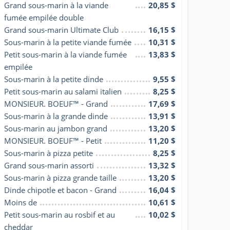
Grand sous-marin à la viande 
20,85 $
fumée empilée double
Grand sous-marin Ultimate Club
16,15 $
Sous-marin à la petite viande fumée
10,31 $
Petit sous-marin à la viande fumée 
13,83 $
empilée
Sous-marin à la petite dinde
9,55 $
Petit sous-marin au salami italien
8,25 $
MONSIEUR. BOEUF™ - Grand
17,69 $
Sous-marin à la grande dinde
13,91 $
Sous-marin au jambon grand
13,20 $
MONSIEUR. BOEUF™ - Petit
11,20 $
Sous-marin à pizza petite
8,25 $
Grand sous-marin assorti
13,32 $
Sous-marin à pizza grande taille
13,20 $
Dinde chipotle et bacon - Grand
16,04 $
Moins de
10,61 $
Petit sous-marin au rosbif et au 
10,02 $
cheddar