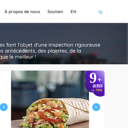
À propos de nous
Soutien
EN
s font l'objet d'une inspection rigoureuse
s antécédents, des plaintes, de la
ue le meilleur !
9
+
ans
en
TBR