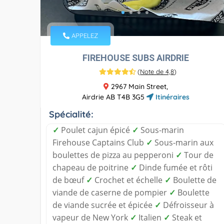
APPELEZ
FIREHOUSE SUBS AIRDRIE
(
Note de 4,8
)
2967 Main Street,
Airdrie AB T4B 3G5
Itinéraires
Spécialité:
✓
Poulet cajun épicé
✓
Sous-marin
Firehouse Captains Club
✓
Sous-marin aux
boulettes de pizza au pepperoni
✓
Tour de
chapeau de poitrine
✓
Dinde fumée et rôti
de bœuf
✓
Crochet et échelle
✓
Boulette de
viande de caserne de pompier
✓
Boulette
de viande sucrée et épicée
✓
Défroisseur à
vapeur de New York
✓
Italien
✓
Steak et