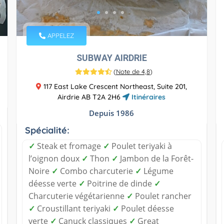
APPELEZ
SUBWAY AIRDRIE
(
Note de 4,8
)
117 East Lake Crescent Northeast, Suite 201,
Airdrie AB T2A 2H6
Itinéraires
Depuis 1986
Spécialité:
✓
Steak et fromage
✓
Poulet teriyaki à
l’oignon doux
✓
Thon
✓
Jambon de la Forêt-
Noire
✓
Combo charcuterie
✓
Légume
déesse verte
✓
Poitrine de dinde
✓
Charcuterie végétarienne
✓
Poulet rancher
✓
Croustillant teriyaki
✓
Poulet déesse
verte
✓
Canuck classiques
✓
Great