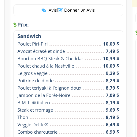
Avis
|
Donner un Avis
Prix:
Sandwich
Poulet Piri-Piri
10,09 $
Avocat écrasé et dinde
7,49 $
Bourbon BBQ Steak & Cheddar
10,39 $
Poulet chaud à la Nashville
10,09 $
Le gros veggie
9,29 $
Poitrine de dinde
8,29 $
Poulet teriyaki à l’oignon doux
8,79 $
Jambon de la Forêt-Noire
7,09 $
B.M.T. ® italien
8,19 $
Steak et fromage
9,69 $
Thon
8,19 $
Veggie Delite®
6,49 $
Combo charcuterie
6,99 $