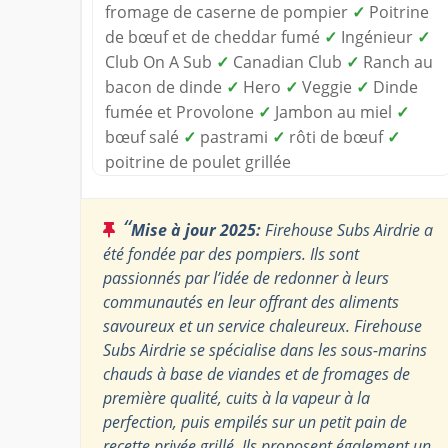
fromage de caserne de pompier
✓
Poitrine
de bœuf et de cheddar fumé
✓
Ingénieur
✓
Club On A Sub
✓
Canadian Club
✓
Ranch au
bacon de dinde
✓
Hero
✓
Veggie
✓
Dinde
fumée et Provolone
✓
Jambon au miel
✓
bœuf salé
✓
pastrami
✓
rôti de bœuf
✓
poitrine de poulet grillée
“
Mise à jour 2025:
Firehouse Subs Airdrie a
été fondée par des pompiers. Ils sont
passionnés par l’idée de redonner à leurs
communautés en leur offrant des aliments
savoureux et un service chaleureux. Firehouse
Subs Airdrie se spécialise dans les sous-marins
chauds à base de viandes et de fromages de
première qualité, cuits à la vapeur à la
perfection, puis empilés sur un petit pain de
recette privée grillé. Ils proposent également un