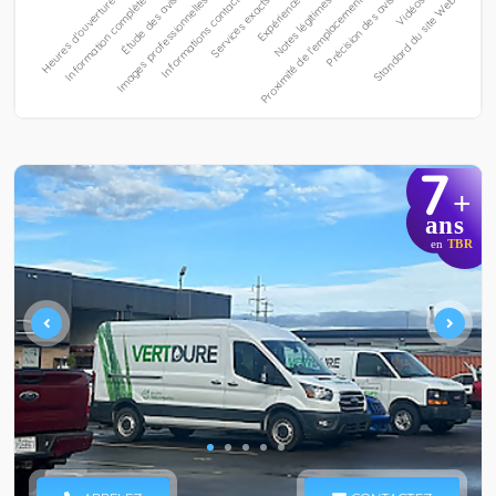
7
+
ans
en
TBR