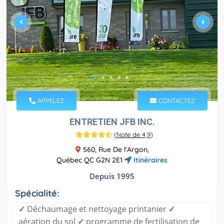
APPELEZ
CONTACTEZ
ENTRETIEN JFB INC.
(
Note de 4,9
)
560, Rue De l'Argon,
Québec QC G2N 2E1
Itinéraires
Depuis 1995
Spécialité:
✓
Déchaumage et nettoyage printanier
✓
aération du sol
✓
programme de fertilisation de